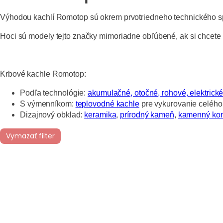
Výhodou kachlí Romotop sú okrem prvotriedneho technického s
Hoci sú modely tejto značky mimoriadne obľúbené, ak si chcete 
Krbové kachle Romotop:
Podľa technológie:
akumulačné,
otočné,
rohové,
elektrické
S výmenníkom:
teplovodné kachle
pre vykurovanie celéh
Dizajnový obklad:
keramika
,
prírodný kameň
,
kamenný kom
Vymazať filter