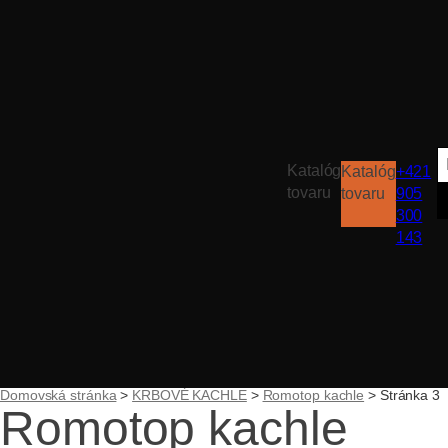
H
Katalóg
Katalóg
+421
tovaru
tovaru
905
300
143
Domovská stránka
>
KRBOVÉ KACHLE
>
Romotop kachle
>
Stránka 3
Romotop kachle