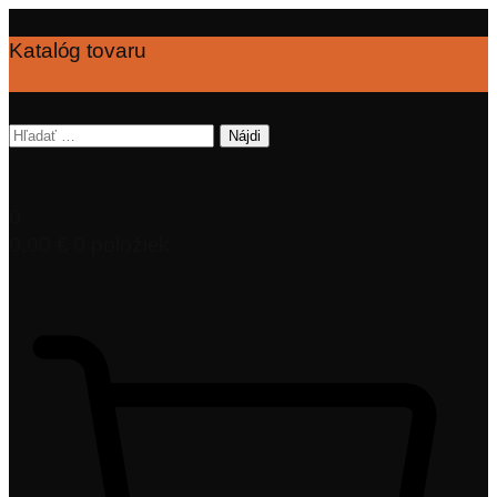
Katalóg tovaru
Hľadať:
0
0,00
€
0 položiek