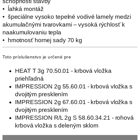
schopnosti stavby
• ĺahká montáž
• špeciálne vysoko tepelné vodivé lamely medzi
akumulačnými tvarovkami – vysoká rýchlosť k
naakumulovaniu tepla
• hmotnosť hornej sady 70 kg
Toto príslušenstvo je určené pre
HEAT T 3g 70.50.01 - krbová vložka
priehľadná
IMPRESSION 2g 55.60.01 - krbová vložka s
dvojitým presklením
IMPRESSION 2g 67.60.01 - krbová vložka s
dvojitým presklením
IMPRESSION R/L 2g S 58.60.34.21 - rohová
krbová vložka s deleným sklom