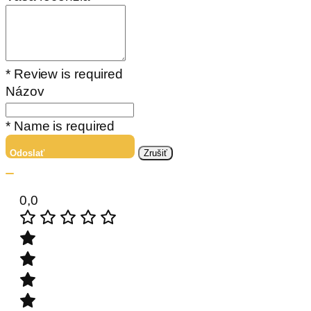
* Review is required
Názov
* Name is required
Odoslať
Zrušiť
0,0