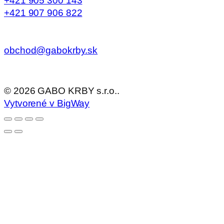
+421 905 300 143
+421 907 906 822
obchod@gabokrby.sk
©
2026
GABO KRBY s.r.o..
Vytvorené v BigWay