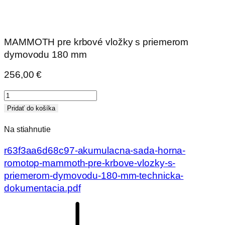
MAMMOTH pre krbové vložky s priemerom
dymovodu 180 mm
256,00
€
množstvo
AKUMULAČNÁ
Pridať do košíka
SADA
Na stiahnutie
HORNÁ
(KV
r63f3aa6d68c97-akumulacna-sada-horna-
05)
romotop-mammoth-pre-krbove-vlozky-s-
priemerom-dymovodu-180-mm-technicka-
dokumentacia.pdf