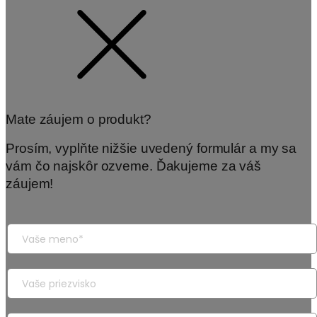
Mate záujem o produkt?
Prosím, vyplňte nižšie uvedený formulár a my sa
vám čo najskôr ozveme. Ďakujeme za váš
záujem!