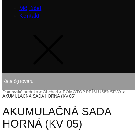
Môj účet
Kontakt
Katalóg tovaru
Domovská stránka
>
Obchod
>
ROMOTOP PRÍSLUŠENSTVO
>
AKUMULAČNÁ SADA HORNÁ (KV 05)
AKUMULAČNÁ SADA
HORNÁ (KV 05)