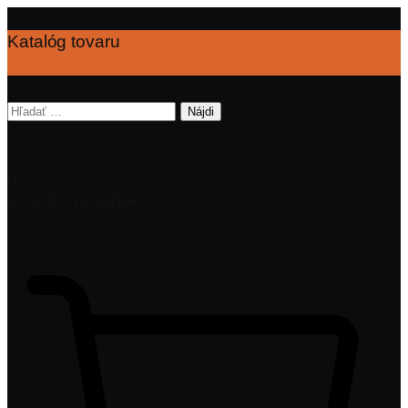
Katalóg tovaru
Hľadať:
0
0,00
€
0 položiek