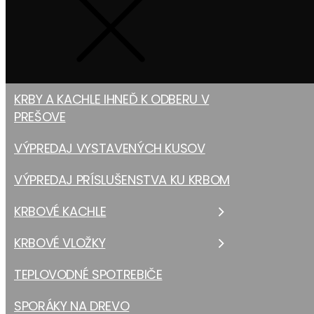
KRBY A KACHLE IHNEĎ K ODBERU V
PREŠOVE
VÝPREDAJ VYSTAVENÝCH KUSOV
VÝPREDAJ PRÍSLUŠENSTVA KU KRBOM
KRBOVÉ KACHLE
KRBOVÉ VLOŽKY
TEPLOVODNÉ SPOTREBIČE
SPORÁKY NA DREVO