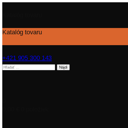
Katalóg tovaru
Katalóg tovaru
+421 905 300 143
Hľadať:
0
0,00
€
0 položiek