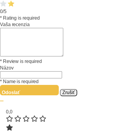
0/5
* Rating is required
Vaša recenzia
* Review is required
Názov
* Name is required
Odoslať
Zrušiť
0,0