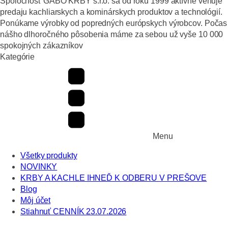
Spoločnosť GABO KRBY s.r.o. sa od roku 1999 aktívne venuje
predaju kachliarskych a kominárskych produktov a technológií.
Ponúkame výrobky od popredných európskych výrobcov. Počas
nášho dlhoročného pôsobenia máme za sebou už vyše 10 000
spokojných zákazníkov
Kategórie
Menu
Všetky produkty
NOVINKY
KRBY A KACHLE IHNEĎ K ODBERU V PREŠOVE
Blog
Môj účet
Stiahnuť CENNÍK 23.07.2026