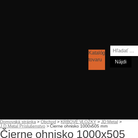
Hľadať:
Katalóg
tovaru
Domovská stránka
>
Obchod
>
KRBOVÉ VLOŽKY
>
JD Metal
>
J.D.Metal Príslušenstvo
>
Čierne ohnisko 1000x505 mm
Čierne ohnisko 1000x505