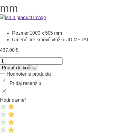
mm
Rozmer 1000 x 505 mm
Určené pre krbovú vložku JD METAL -
437,00
€
množstvo
Čierne
Pridať do košíka
ohnisko
Hodnotenie produktu
1000x505
Pridaj recenziu
mm
Hodnotenie
*