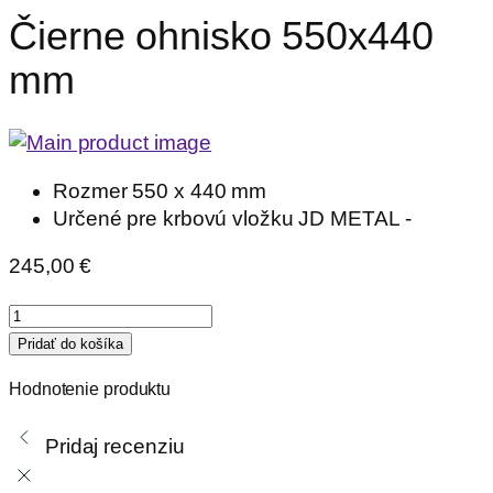
Čierne ohnisko 550x440
mm
Rozmer 550 x 440 mm
Určené pre krbovú vložku JD METAL -
245,00
€
množstvo
Čierne
Pridať do košíka
ohnisko
Hodnotenie produktu
550x440
mm
Pridaj recenziu