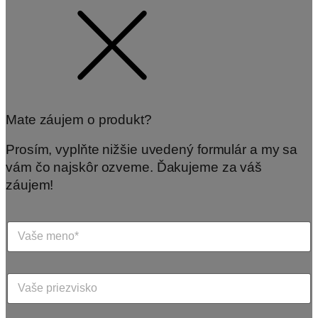
Mate záujem o produkt?
Prosím, vyplňte nižšie uvedený formulár a my sa
vám čo najskôr ozveme. Ďakujeme za váš
záujem!