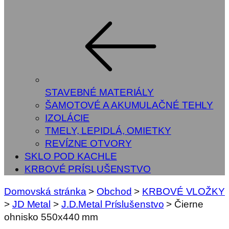
STAVEBNÉ MATERIÁLY
ŠAMOTOVÉ A AKUMULAČNÉ TEHLY
IZOLÁCIE
TMELY, LEPIDLÁ, OMIETKY
REVÍZNE OTVORY
SKLO POD KACHLE
KRBOVÉ PRÍSLUŠENSTVO
Domovská stránka
>
Obchod
>
KRBOVÉ VLOŽKY
>
JD Metal
>
J.D.Metal Príslušenstvo
>
Čierne
ohnisko 550x440 mm