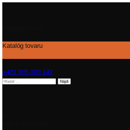
Katalóg tovaru
Katalóg tovaru
+421 905 300 143
Hľadať:
0
0,00
€
0 položiek