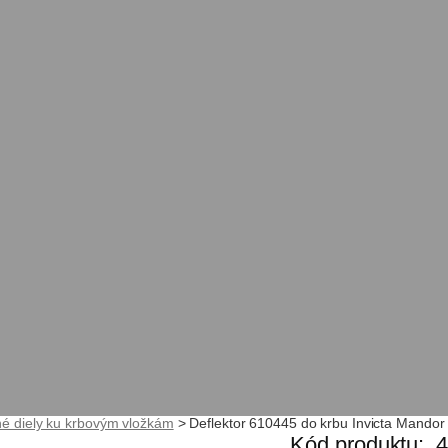
é diely ku krbovým vložkám
>
Deflektor 610445 do krbu Invicta Mandor
Kód produktu:
4