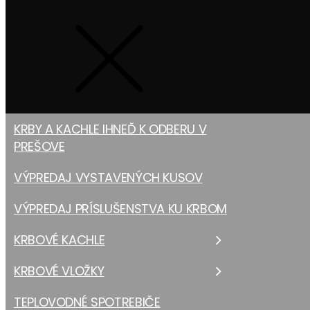
KRBY A KACHLE IHNEĎ K ODBERU V
PREŠOVE
VÝPREDAJ VYSTAVENÝCH KUSOV
VÝPREDAJ PRÍSLUŠENSTVA KU KRBOM
KRBOVÉ KACHLE
KRBOVÉ VLOŽKY
TEPLOVODNÉ SPOTREBIČE