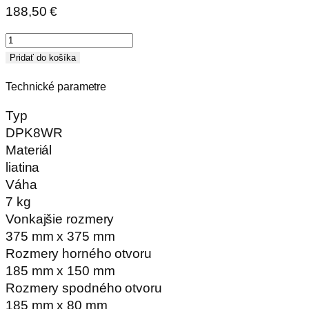
188,50
€
množstvo
Dvierka
Pridať do košíka
so
Technické parametre
sklom
liatinové
Typ
DPK8WR
DPK8WR
275x375
Materiál
liatina
Váha
7 kg
Vonkajšie rozmery
375 mm x 375 mm
Rozmery horného otvoru
185 mm x 150 mm
Rozmery spodného otvoru
185 mm x 80 mm