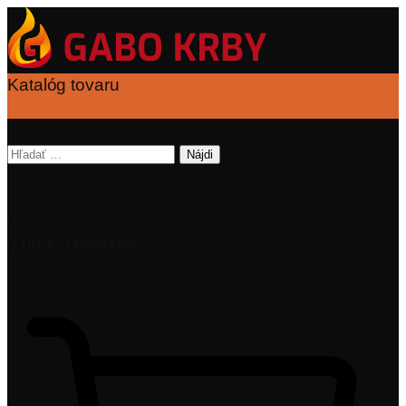
Katalóg tovaru
Hľadať:
0
0,00
€
0 položiek