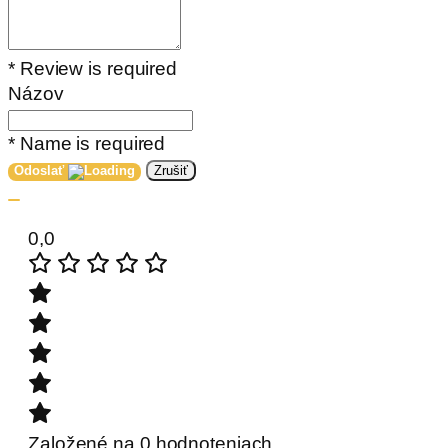
* Review is required
Názov
* Name is required
Odoslať
Zrušiť
0,0
Založené na 0 hodnoteniach