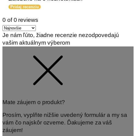
Pridaj recenziu
0 of 0 reviews
Je nám ľúto, žiadne recenzie nezodpovedajú
vašim aktuálnym výberom
Mate záujem o produkt?
Prosím, vyplňte nižšie uvedený formulár a my sa
vám čo najskôr ozveme. Ďakujeme za váš
záujem!