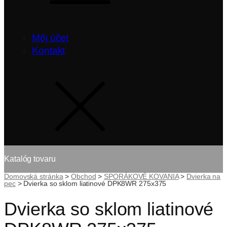
Môj účet
Kontakt
Katalóg tovaru
Domovská stránka
>
Obchod
>
SPORÁKOVÉ KOVANIA
>
Dvierka na
pec
>
Dvierka so sklom liatinové DPK8WR 275x375
Dvierka so sklom liatinové