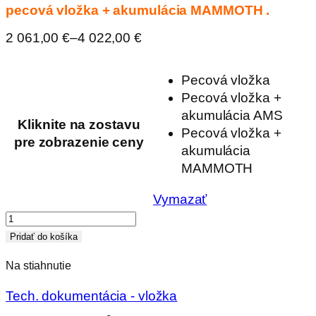
pecová vložka + akumulácia MAMMOTH .
Price
2 061,00
€
–
4 022,00
€
range:
2 061,00 €
through
Pecová vložka
4 022,00 €
Pecová vložka +
akumulácia AMS
Kliknite na zostavu
Pecová vložka +
pre zobrazenie ceny
akumulácia
MAMMOTH
Vymazať
množstvo
Pecová
Pridať do košíka
vložka
Na stiahnutie
DYNAMIC
3G
Tech. dokumentácia - vložka
38.50.01