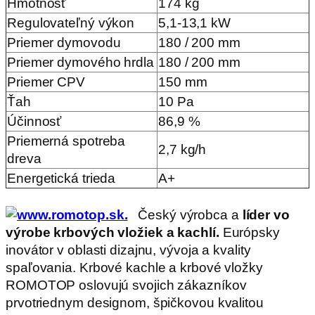
Hmotnosť
174 kg
Regulovateľný výkon
5,1-13,1 kW
Priemer dymovodu
180 / 200 mm
Priemer dymového hrdla
180 / 200 mm
Priemer CPV
150 mm
Ťah
10 Pa
Účinnosť
86,9 %
Priemerná spotreba
2,7 kg/h
dreva
Energetická trieda
A+
Český výrobca a
líder vo
výrobe krbových vložiek a kachlí.
Európsky
inovátor v oblasti dizajnu, vývoja a kvality
spaľovania. Krbové kachle a krbové vložky
ROMOTOP oslovujú svojich zákazníkov
prvotriednym designom, špičkovou kvalitou