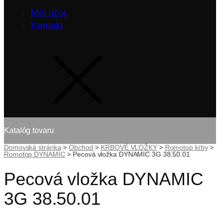
Môj účet
Kontakt
Katalóg tovaru
Domovská stránka
>
Obchod
>
KRBOVÉ VLOŽKY
>
Romotop krby
>
Romotop DYNAMIC
>
Pecová vložka DYNAMIC 3G 38.50.01
Pecová vložka DYNAMIC
3G 38.50.01