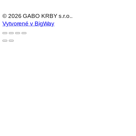
©
2026
GABO KRBY s.r.o..
Vytvorené v BigWay