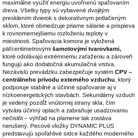
maximálne využiť energiu uvoľnenú spaľovaním
dreva. Všetky typy sú vybavené dvojitým
presklením dvierok s dekoratívnym potlačeným
sklom, ktoré obmedzuje priame sálanie a prispieva
k rovnomernejšiemu rozloženiu teploty v
miestnosti. Spaľovacia komora je vyložená
päťcentimetrovými
šamotovými tvarovkami,
ktoré odolávajú extrémnemu zaťaženiu a zároveň
fungujú ako dodatočná akumulačná vrstva.
Nezávislú prevádzku zabezpečuje systém
CPV –
centrálneho prívodu externého vzduchu
, ktorý
podporuje stabilné a účinné spaľovanie aj v
nízkoenergetických stavbách. Sekundárny vzduch
je vedený pozdĺž vnútornej strany skla, čím
vytvára účinný oplach a zabraňuje usadzovaniu
nečistôt – výhľad na plamene tak zostáva
nerušený. Pecové vložky DYNAMIC PLUS
predstavujú spoľahlivé srdce každého moderného