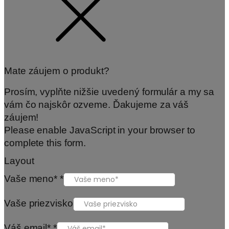
Mate záujem o produkt?
Prosím, vyplňte nižšie uvedený formulár a my sa
vám čo najskôr ozveme. Ďakujeme za váš
záujem!
Please enable JavaScript in your browser to
complete this form.
Layout
Vaše meno*
*
Vaše priezvisko
Váš email*
*