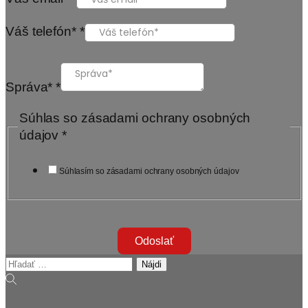
Váš telefón*
*
Správa*
*
Súhlas so zásadami ochrany osobných
údajov
*
Súhlasím so zásadami ochrany osobných údajov
Odoslať
Hľadať: