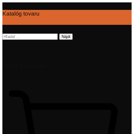
Katalóg tovaru
Hľadať:
0
0,00
€
0 položiek