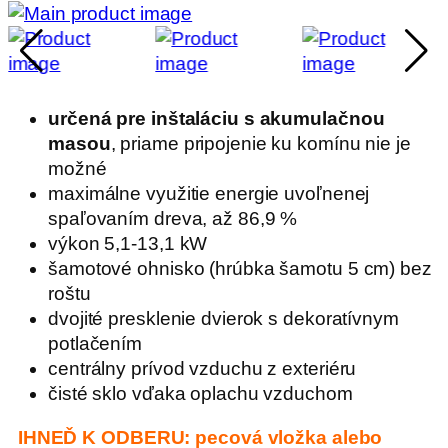
určená pre inštaláciu s akumulačnou
masou
, priame pripojenie ku komínu nie je
možné
maximálne využitie energie uvoľnenej
spaľovaním dreva, až 86,9 %
výkon 5,1-13,1 kW
šamotové ohnisko (hrúbka šamotu 5 cm) bez
roštu
dvojité presklenie dvierok s dekoratívnym
potlačením
centrálny prívod vzduchu z exteriéru
čisté sklo vďaka oplachu vzduchom
IHNEĎ K ODBERU: pecová vložka alebo