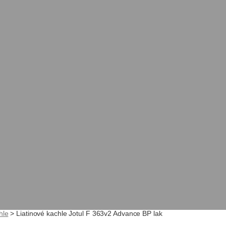
hle
>
Liatinové kachle Jotul F 363v2 Advance BP lak