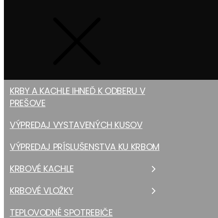
KRBY A KACHLE IHNEĎ K ODBERU V
PREŠOVE
VÝPREDAJ VYSTAVENÝCH KUSOV
VÝPREDAJ PRÍSLUŠENSTVA KU KRBOM
KRBOVÉ KACHLE
KRBOVÉ VLOŽKY
TEPLOVODNÉ SPOTREBIČE