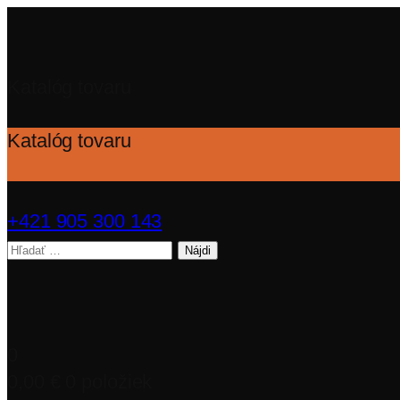
Katalóg tovaru
Katalóg tovaru
+421 905 300 143
Hľadať:
0
0,00
€
0 položiek