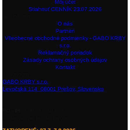
Môj účet
Stiahnuť CENNÍK 23.07.2026
Spoločnosť
O nás
Partneri
Všeobecné obchodné podmienky - GABO KRBY
s.r.o.
Reklamačný poriadok
Zásady ochrany osobných údajov
Kontakt
Showroom
GABO KRBY s.r.o.
Levočská 114 08001 Prešov, Slovensko
PO - PI:
8.00 - 16.30 hod.
Iný termín po tel. dohovore