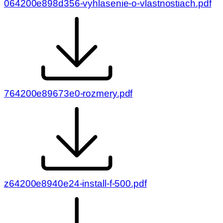
064200e898d356-vyhlasenie-o-vlastnostiach.pdf
500
ECO
BP
lak
764200e89673e0-rozmery.pdf
z64200e8940e24-install-f-500.pdf