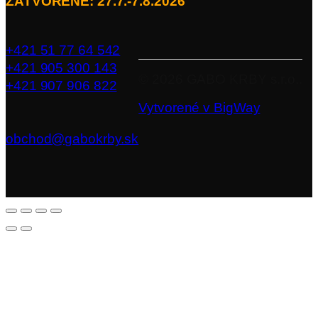
ZATVORENÉ: 27.7.-7.8.2026
+421 51 77 64 542
+421 905 300 143
©
2026
GABO KRBY s.r.o..
+421 907 906 822
Vytvorené v BigWay
obchod@gabokrby.sk