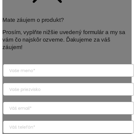
Mate záujem o produkt?
Prosím, vyplňte nižšie uvedený formulár a my sa
vám čo najskôr ozveme. Ďakujeme za váš
záujem!