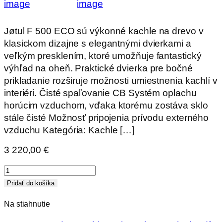
Jøtul F 500 ECO sú výkonné kachle na drevo v
klasickom dizajne s elegantnými dvierkami a
veľkým presklením, ktoré umožňuje fantastický
výhľad na oheň. Praktické dvierka pre bočné
prikladanie rozširuje možnosti umiestnenia kachlí v
interiéri. Čisté spaľovanie CB Systém oplachu
horúcim vzduchom, vďaka ktorému zostáva sklo
stále čisté Možnosť pripojenia prívodu externého
vzduchu Kategória: Kachle […]
3 220,00
€
množstvo
Liatinové
Pridať do košíka
kachle
Na stiahnutie
Jotul
F