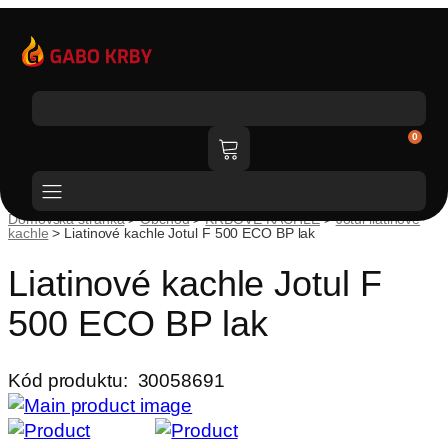
Katalóg tovaru
0
Domovská stránka
>
Obchod
>
KRBOVÉ KACHLE
>
Jotul liatinové
kachle
>
Liatinové kachle Jotul F 500 ECO BP lak
Liatinové kachle Jotul F
500 ECO BP lak
Kód produktu:
30058691