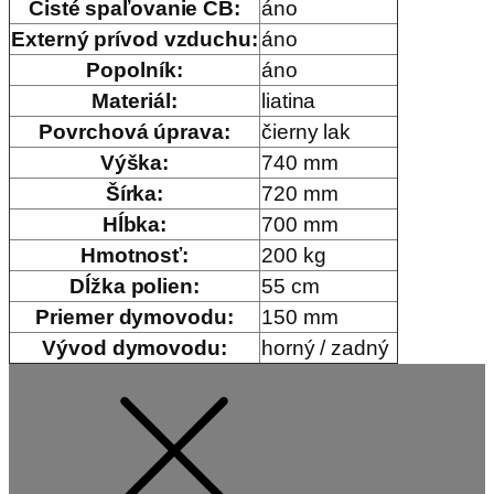
Čisté spaľovanie CB
:
áno
Externý prívod vzduchu
:
áno
Popolník
:
áno
Materiál
:
liatina
Povrchová úprava
:
čierny lak
Výška
:
740 mm
Šírka
:
720 mm
Hĺbka
:
700 mm
Hmotnosť
:
200 kg
Dĺžka polien
:
55 cm
Priemer dymovodu
:
150 mm
Vývod dymovodu
:
horný / zadný