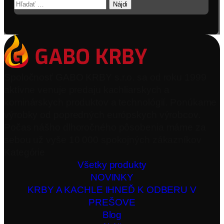
Hľadať:
Spoločnosť GABO KRBY s.r.o. sa od roku 1999
aktívne venuje predaju kachliarskych a
kominárskych produktov a technológií. Ponúkame
výrobky od popredných európskych výrobcov.
Počas nášho dlhoročného pôsobenia máme za
sebou už vyše 10 000 spokojných zákazníkov
Kategórie
Všetky produkty
NOVINKY
KRBY A KACHLE IHNEĎ K ODBERU V
PREŠOVE
Blog