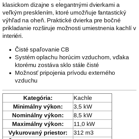
klasickom dizajne s elegantnými dvierkami a
veľkým presklením, ktoré umožňuje fantastický
výhľad na oheň. Praktické dvierka pre bočné
prikladanie rozširuje možnosti umiestnenia kachlí v
interiéri.
Čisté spaľovanie CB
Systém oplachu horúcim vzduchom, vďaka
ktorému zostáva sklo stále čisté
Možnosť pripojenia prívodu externého
vzduchu
Kategória
:
Kachle
Minimálny výkon
:
3,5 kW
Nominálny výkon
:
8,5 kW
Maximálny výkon
:
11,0 kW
Vykurovaný priestor
:
312 m3