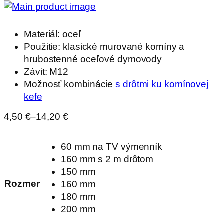
Materiál: oceľ
Použitie: klasické murované komíny a
hrubostenné oceľové dymovody
Závit: M12
Možnosť kombinácie
s drôtmi ku komínovej
kefe
Price
4,50
€
–
14,20
€
range:
4,50 €
through
60 mm na TV výmenník
14,20 €
160 mm s 2 m drôtom
150 mm
Rozmer
160 mm
180 mm
200 mm