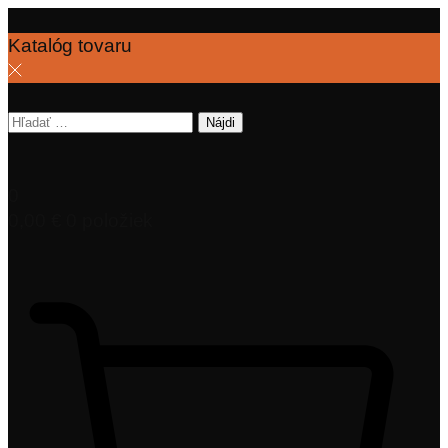
Katalóg tovaru
Hľadať:
0
0,00
€
0 položiek