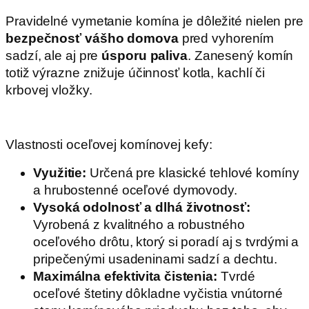
Pravidelné vymetanie komína je dôležité nielen pre
bezpečnosť vášho domova
pred vyhorením
sadzí, ale aj pre
úsporu paliva
. Zanesený komín
totiž výrazne znižuje účinnosť kotla, kachlí či
krbovej vložky.
.
Vlastnosti oceľovej komínovej kefy:
Využitie:
Určená pre klasické tehlové komíny
a hrubostenné oceľové dymovody.
Vysoká odolnosť a dlhá životnosť:
Vyrobená z kvalitného a robustného
oceľového drôtu, ktorý si poradí aj s tvrdými a
pripečenými usadeninami sadzí a dechtu.
Maximálna efektivita čistenia:
Tvrdé
oceľové štetiny dôkladne vyčistia vnútorné