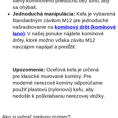
steny komínového prieduchu bez toho, aby
sa ohýbali.
Jednoduchá manipulácia:
Kefa je vybavená
štandardným závitom M12 pre jednoduché
našraubovanie na
komínový drôt (komínové
lano)
. V našej ponuke nájdete komínové
drôty, ktoré možno vďaka závitu M12
navzájom napájať a predĺžiť.
Upozornenie:
Oceľová kefa je určená
pre klasické murované komíny. Pre
moderné nerezové komíny odporúčame
použiť plastovú (nylonovú) kefu, aby
nedošlo k poškriabaniu nerezovej vložky.
.
Ako si vybrať správny rozmer?