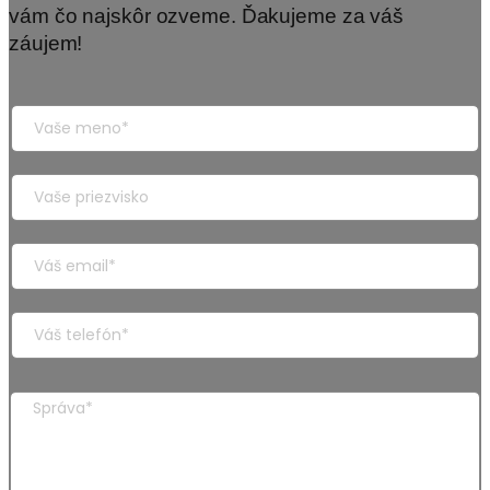
vám čo najskôr ozveme. Ďakujeme za váš
záujem!