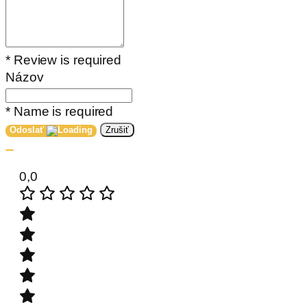
* Review is required
Názov
* Name is required
Odoslať
Zrušiť
0,0