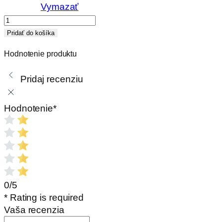
Vymazať
množstvo
Kefa
Pridať do košíka
na
Hodnotenie produktu
čistenie
komína
Pridaj recenziu
oceľová
Hodnotenie
*
0/5
* Rating is required
Vaša recenzia