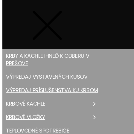
KRBY A KACHLE IHNEĎ K ODBERU V
PREŠOVE
VÝPREDAJ VYSTAVENÝCH KUSOV
VÝPREDAJ PRÍSLUŠENSTVA KU KRBOM
KRBOVÉ KACHLE
KRBOVÉ VLOŽKY
TEPLOVODNÉ SPOTREBIČE