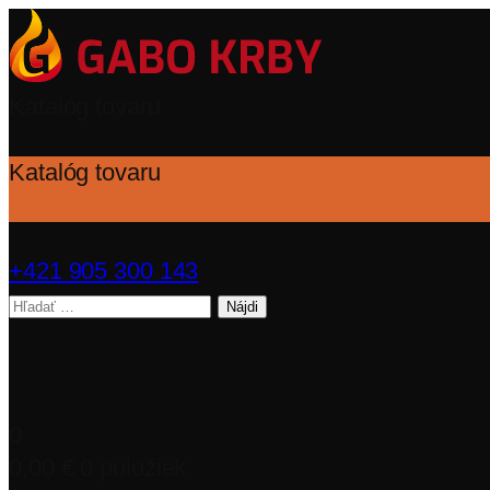
Katalóg tovaru
Katalóg tovaru
+421 905 300 143
Hľadať:
0
0,00
€
0 položiek