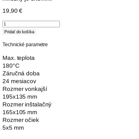
19,90
€
množstvo
Mriežka
Pridať do košíka
typ
Technické parametre
Kz1
zatváracia
Max. teplota
-
180°C
195x135
Záručná doba
mm
24 mesiacov
-
Rozmer vonkajší
biela
195x135 mm
Rozmer inštalačný
165x105 mm
Rozmer očiek
5x5 mm