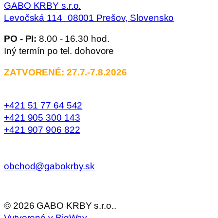
GABO KRBY s.r.o.
Levočská 114 08001 Prešov, Slovensko
PO - PI:
8.00 - 16.30 hod.
Iný termín po tel. dohovore
ZATVORENÉ: 27.7.-7.8.2026
+421 51 77 64 542
+421 905 300 143
+421 907 906 822
obchod@gabokrby.sk
©
2026
GABO KRBY s.r.o..
Vytvorené v BigWay