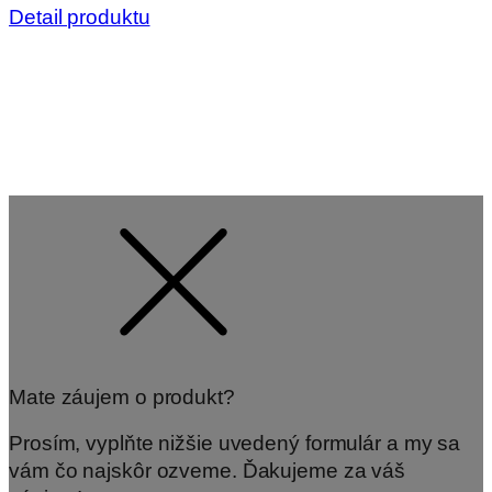
Detail produktu
Mate záujem o produkt?
Prosím, vyplňte nižšie uvedený formulár a my sa
vám čo najskôr ozveme. Ďakujeme za váš