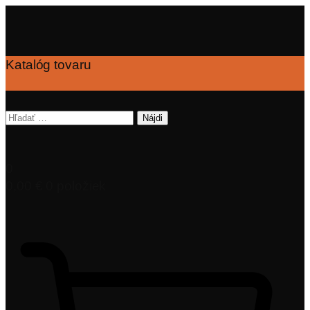
Katalóg tovaru
Hľadať:
0
0,00
€
0 položiek