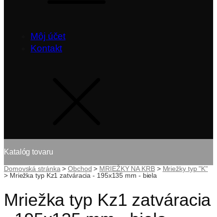
Môj účet
Kontakt
Katalóg tovaru
Domovská stránka
>
Obchod
>
MRIEŽKY NA KRB
>
Mriežky typ "K"
>
Mriežka typ Kz1 zatváracia - 195x135 mm - biela
Mriežka typ Kz1 zatváracia