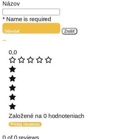
Názov
* Name is required
Odoslať
Zrušiť
0,0
Založené na 0 hodnoteniach
Pridaj recenziu
0 of 0 reviews