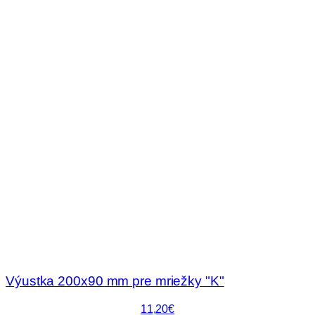
Výustka 200x90 mm pre mriežky "K"
11,20€