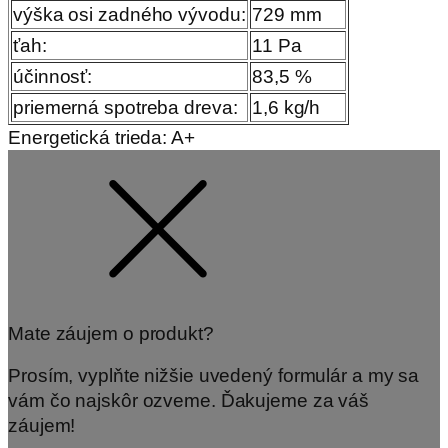
výška osi zadného vývodu:
729 mm
ťah:
11 Pa
účinnosť:
83,5 %
priemerná spotreba dreva:
1,6 kg/h
Energetická trieda: A+
Mate záujem o produkt?
Prosím, vyplňte nižšie uvedený formulár a my sa
vám čo najskôr ozveme. Ďakujeme za váš
záujem!