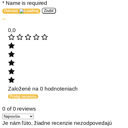
* Name is required
Odoslať
Zrušiť
0,0
Založené na 0 hodnoteniach
Pridaj recenziu
0 of 0 reviews
Je nám ľúto, žiadne recenzie nezodpovedajú