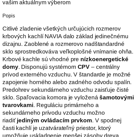
vašim aktuálnym výberom
Popis
Citlivé zladenie všetkých určujúcich rozmerov
krbových kachlí NAVIA dalo základ jedinečnému
dizajnu. Zaoblené a rozmerovo nadštandardné
sklo sprostredkováva veľkoplošné vnímanie ohňa.
Krbové kachle sú vhodné pre
nízkoenergetické
domy
. Disponujú systémom
CPV
– centrálny
prívod externého vzduchu. V štandarde je možné
zapojenie horného alebo zadného odvodu spalín.
Predohrev sekundárneho vzduchu zaisťuje čisté
sklo. Spaľovacia komora je vyložená
šamotovými
tvarovkami
. Reguláciu primárneho a
sekundárneho prívodu vzduchu možno
riadiť
jediným ovládacím prvkom
. V spodnej
časti kachlí je uzatvárateľný priestor, ktorý
umožňuje uskladnenie menšej zásoby dreva