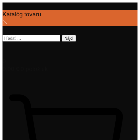
Katalóg tovaru
Hľadať:
0
0,00
€
0 položiek