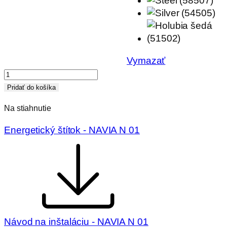
Vymazať
množstvo
Krbové
Pridať do košíka
kachle
Na stiahnutie
NAVIA
01
Energetický štítok - NAVIA N 01
-
keramika
Návod na inštaláciu - NAVIA N 01