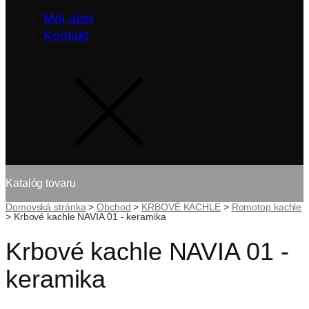
Môj účet
Kontakt
Katalóg tovaru
Domovská stránka
>
Obchod
>
KRBOVÉ KACHLE
>
Romotop kachle
>
Krbové kachle NAVIA 01 - keramika
Krbové kachle NAVIA 01 -
keramika