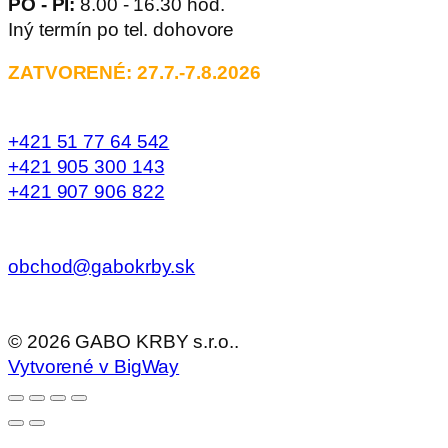
PO - PI:
8.00 - 16.30 hod.
Iný termín po tel. dohovore
ZATVORENÉ: 27.7.-7.8.2026
+421 51 77 64 542
+421 905 300 143
+421 907 906 822
obchod@gabokrby.sk
©
2026
GABO KRBY s.r.o..
Vytvorené v BigWay