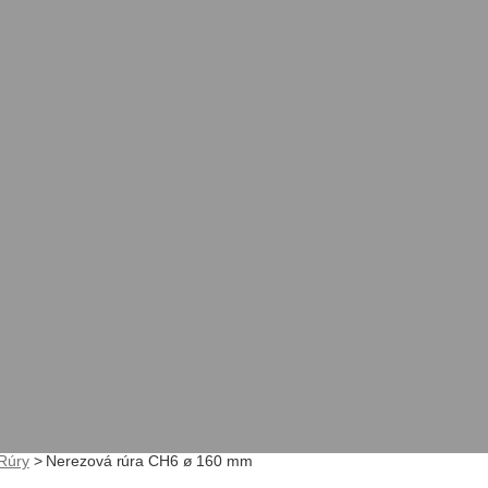
Rúry
>
Nerezová rúra CH6 ø 160 mm