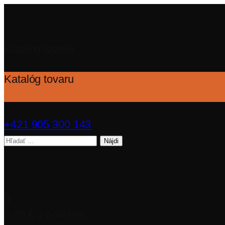
Katalóg tovaru
Katalóg tovaru
+421 905 300 143
Hľadať:
0
0,00
€
0 položiek