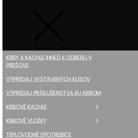
KRBY A KACHLE IHNEĎ K ODBERU V
PREŠOVE
VÝPREDAJ VYSTAVENÝCH KUSOV
VÝPREDAJ PRÍSLUŠENSTVA KU KRBOM
KRBOVÉ KACHLE
KRBOVÉ VLOŽKY
TEPLOVODNÉ SPOTREBIČE