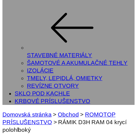
STAVEBNÉ MATERIÁLY
ŠAMOTOVÉ A AKUMULAČNÉ TEHLY
IZOLÁCIE
TMELY, LEPIDLÁ, OMIETKY
REVÍZNE OTVORY
SKLO POD KACHLE
KRBOVÉ PRÍSLUŠENSTVO
Domovská stránka
>
Obchod
>
ROMOTOP
PRÍSLUŠENSTVO
>
RÁMIK D3H RAM 04 krycí
polohlboký