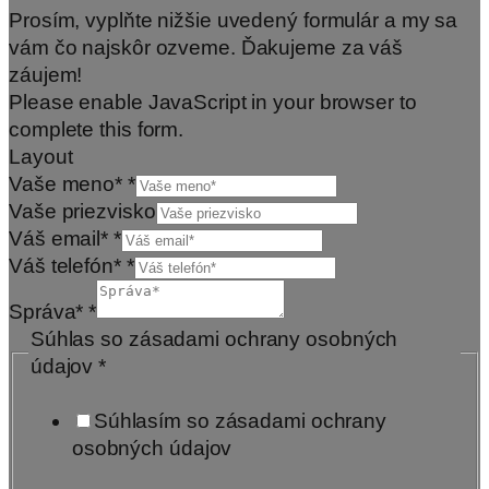
Prosím, vyplňte nižšie uvedený formulár a my sa
vám čo najskôr ozveme. Ďakujeme za váš
záujem!
Please enable JavaScript in your browser to
complete this form.
Layout
Vaše meno*
*
Vaše priezvisko
Váš email*
*
Váš telefón*
*
Správa*
*
Súhlas so zásadami ochrany osobných
údajov
*
Súhlasím so zásadami ochrany
osobných údajov