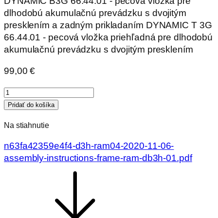
DYNAMIC B3G 66.44.01 - pecová vložka pre
dlhodobú akumulačnú prevádzku s dvojitým
presklením a zadným prikladaním DYNAMIC T 3G
66.44.01 - pecová vložka priehľadná pre dlhodobú
akumulačnú prevádzku s dvojitým presklením
99,00
€
množstvo
RÁMIK
Pridať do košíka
D3H
Na stiahnutie
RAM
04
n63fa42359e4f4-d3h-ram04-2020-11-06-
krycí
assembly-instructions-frame-ram-db3h-01.pdf
polohlboký