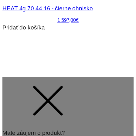
HEAT 4g 70.44.16 - čierne ohnisko
1 597,00€
Pridať do košíka
Mate záujem o produkt?