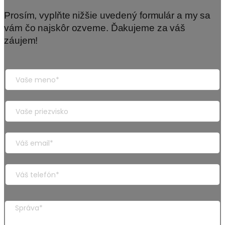
Prosím, vyplňte nižšie uvedený formulár a my sa
vám čo najskôr ozveme. Ďakujeme za váš
záujem!