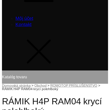
Môj účet
Kontakt
Katalóg tovaru
Domovská stránka
>
Obchod
>
ROMOTOP PRÍSLUŠENSTVO
>
RÁMIK H4P RAM04 krycí polohlboký
RÁMIK H4P RAM04 krycí