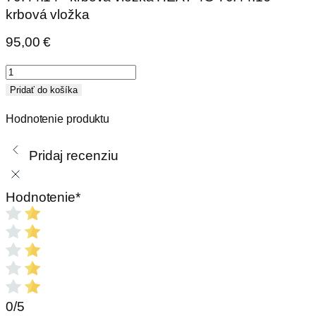
krbová vložka
95,00
€
množstvo
RÁMIK
Pridať do košíka
H4P
Hodnotenie produktu
RAM04
krycí
Pridaj recenziu
polohlboký
Hodnotenie
*
0/5