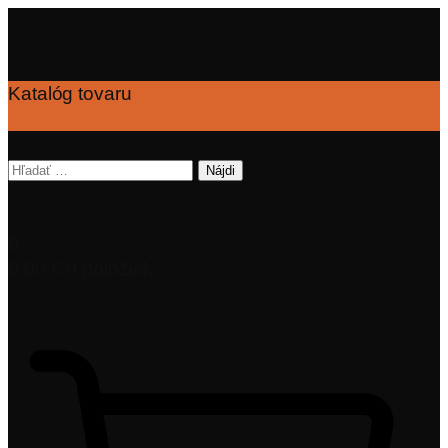
Katalóg tovaru
Hľadať:
0
0,00
€
0 položiek