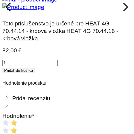
Toto príslušenstvo je určené pre HEAT 4G
70.44.14 - krbová vložka HEAT 4G 70.44.16 -
krbová vložka
82,00
€
množstvo
RÁMIK
Pridať do košíka
H4P
Hodnotenie produktu
RAM06
krycí
Pridaj recenziu
Hodnotenie
*