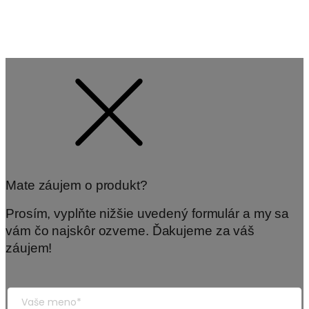
Mate záujem o produkt?
Prosím, vyplňte nižšie uvedený formulár a my sa
vám čo najskôr ozveme. Ďakujeme za váš
záujem!