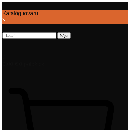
Katalóg tovaru
Hľadať:
0
0,00
€
0 položiek