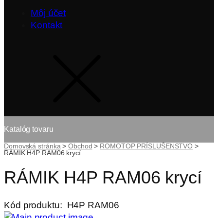
Môj účet
Kontakt
Katalóg tovaru
Domovská stránka
>
Obchod
>
ROMOTOP PRÍSLUŠENSTVO
>
RÁMIK H4P RAM06 krycí
RÁMIK H4P RAM06 krycí
Kód produktu:
H4P RAM06