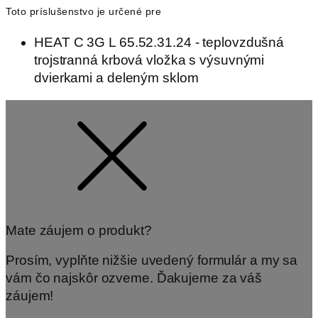
Toto príslušenstvo je určené pre
HEAT C 3G L 65.52.31.24 - teplovzdušná
trojstranná krbová vložka s výsuvnými
dvierkami a deleným sklom
Mate záujem o produkt?
Prosím, vyplňte nižšie uvedený formulár a my sa
vám čo najskôr ozveme. Ďakujeme za váš
záujem!