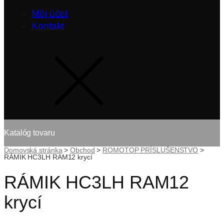
Môj účet
Kontakt
Katalóg tovaru
Domovská stránka
>
Obchod
>
ROMOTOP PRÍSLUŠENSTVO
>
RÁMIK HC3LH RAM12 krycí
RÁMIK HC3LH RAM12
krycí