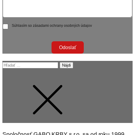
Súhlasím so zásadami ochrany osobných údajov
Odoslať
Hľadať:
Spoločnosť GABO KRBY s.r.o. sa od roku 1999