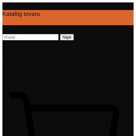
Katalóg tovaru
Hľadať:
0
0,00
€
0 položiek