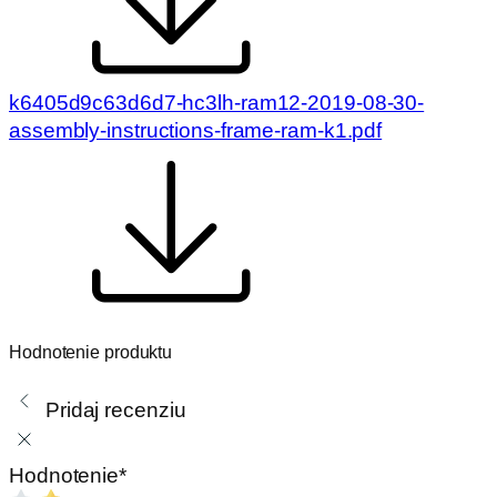
k6405d9c63d6d7-hc3lh-ram12-2019-08-30-
assembly-instructions-frame-ram-k1.pdf
Hodnotenie produktu
Pridaj recenziu
Hodnotenie
*