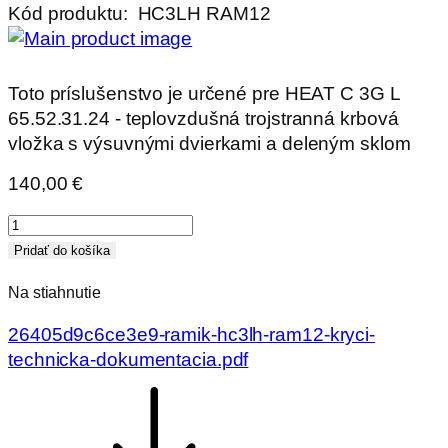
Kód produktu:
HC3LH RAM12
Toto príslušenstvo je určené pre HEAT C 3G L
65.52.31.24 - teplovzdušná trojstranná krbová
vložka s výsuvnými dvierkami a deleným sklom
140,00
€
množstvo
RÁMIK
Pridať do košíka
HC3LH
Na stiahnutie
RAM12
krycí
26405d9c6ce3e9-ramik-hc3lh-ram12-kryci-
technicka-dokumentacia.pdf