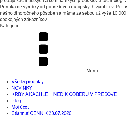
predaju kachliarskych a kominárskych produktov a technológií.
Ponúkame výrobky od popredných európskych výrobcov. Počas
nášho dlhoročného pôsobenia máme za sebou už vyše 10 000
spokojných zákazníkov
Kategórie
Menu
Všetky produkty
NOVINKY
KRBY A KACHLE IHNEĎ K ODBERU V PREŠOVE
Blog
Môj účet
Stiahnuť CENNÍK 23.07.2026