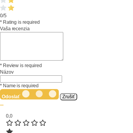
0/5
* Rating is required
Vaša recenzia
* Review is required
Názov
* Name is required
Odoslať
Zrušiť
0,0