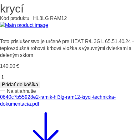
krycí
Kód produktu:
HL3LG RAM12
Toto príslušenstvo je určené pre HEAT R/L 3G L 65.51.40.24 -
teplovzdušná rohová krbová vložka s výsuvnými dvierkami a
deleným sklom
140,00
€
množstvo
RÁMIK
Pridať do košíka
HL3LG
Na stiahnutie
0640c7b55928e2-ramik-hl3lg-ram12-kryci-technicka-
RAM12
dokumentacia.pdf
krycí