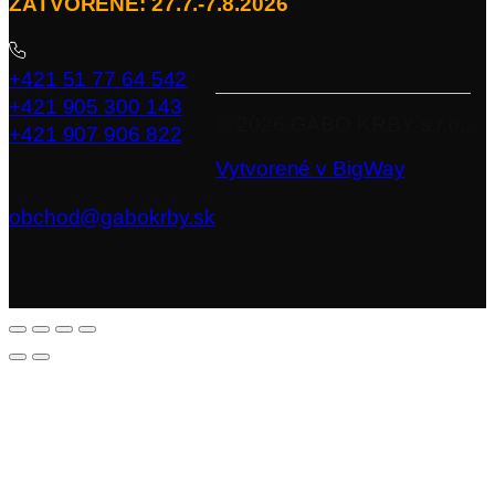
ZATVORENÉ: 27.7.-7.8.2026
+421 51 77 64 542
+421 905 300 143
©
2026
GABO KRBY s.r.o..
+421 907 906 822
Vytvorené v BigWay
obchod@gabokrby.sk