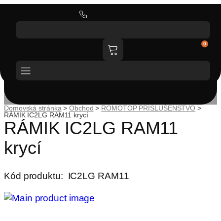
0
Katalóg tovaru
Domovská stránka
>
Obchod
>
ROMOTOP PRÍSLUŠENSTVO
>
RÁMIK IC2LG RAM11 krycí
RÁMIK IC2LG RAM11
krycí
Kód produktu:
IC2LG RAM11