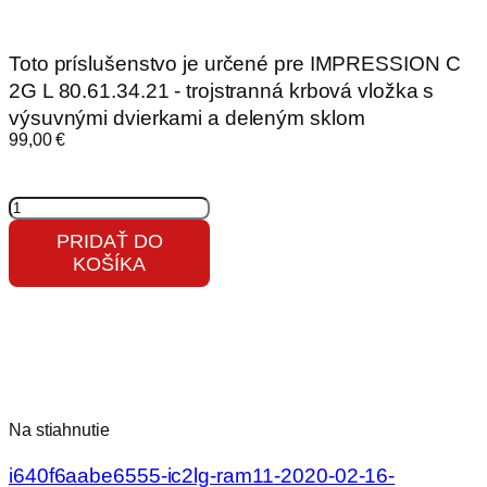
Toto príslušenstvo je určené pre IMPRESSION C
2G L 80.61.34.21 - trojstranná krbová vložka s
výsuvnými dvierkami a deleným sklom
99,00
€
množstvo
RÁMIK
PRIDAŤ DO
IC2LG
KOŠÍKA
RAM11
krycí
Na stiahnutie
i640f6aabe6555-ic2lg-ram11-2020-02-16-