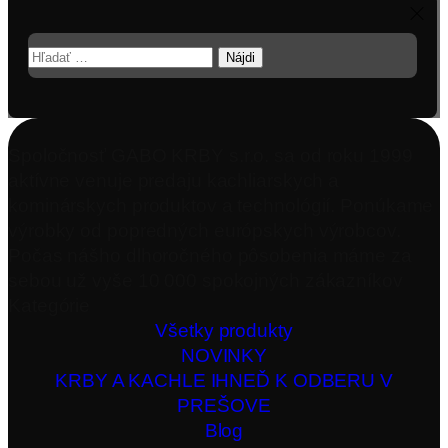
Hľadať:
Spoločnosť GABO KRBY s.r.o. sa od roku 1999
aktívne venuje predaju kachliarskych a
kominárskych produktov a technológií. Ponúkame
výrobky od popredných európskych výrobcov.
Počas nášho dlhoročného pôsobenia máme za
sebou už vyše 10 000 spokojných zákazníkov
Kategórie
Všetky produkty
NOVINKY
KRBY A KACHLE IHNEĎ K ODBERU V
PREŠOVE
Blog