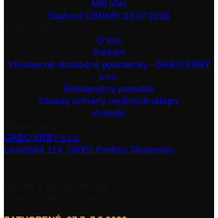
Môj účet
Stiahnuť CENNÍK 23.07.2026
Spoločnosť
O nás
Partneri
Všeobecné obchodné podmienky - GABO KRBY
s.r.o.
Reklamačný poriadok
Zásady ochrany osobných údajov
Kontakt
Showroom
GABO KRBY s.r.o.
Levočská 114 08001 Prešov, Slovensko
PO - PI:
8.00 - 16.30 hod.
Iný termín po tel. dohovore