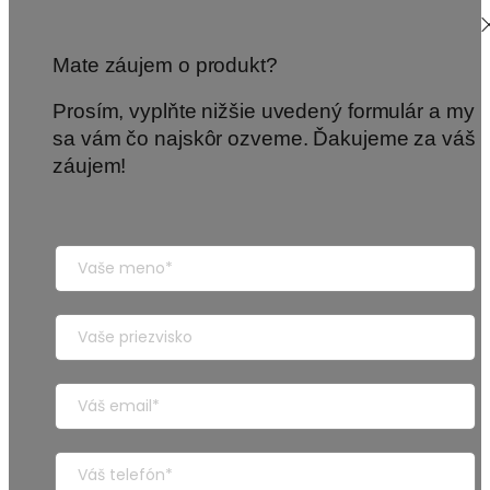
Mate záujem o produkt?
Prosím, vyplňte nižšie uvedený formulár a my
sa vám čo najskôr ozveme. Ďakujeme za váš
záujem!