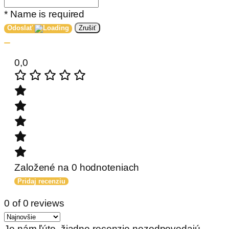
* Name is required
Odoslať
Zrušiť
0,0
Založené na 0 hodnoteniach
Pridaj recenziu
0 of 0 reviews
Je nám ľúto, žiadne recenzie nezodpovedajú