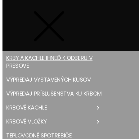
KRBY A KACHLE IHNEĎ K ODBERU V
PREŠOVE
VÝPREDAJ VYSTAVENÝCH KUSOV
VÝPREDAJ PRÍSLUŠENSTVA KU KRBOM
KRBOVÉ KACHLE
KRBOVÉ VLOŽKY
TEPLOVODNÉ SPOTREBIČE