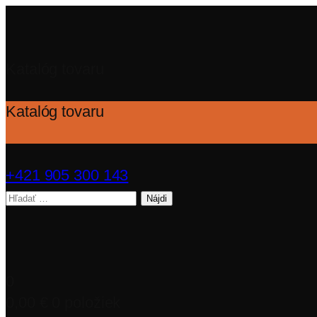
Katalóg tovaru
Katalóg tovaru
+421 905 300 143
Hľadať:
0
0,00
€
0 položiek