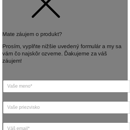
Mate záujem o produkt?
Prosím, vyplňte nižšie uvedený formulár a my sa
vám čo najskôr ozveme. Ďakujeme za váš
záujem!