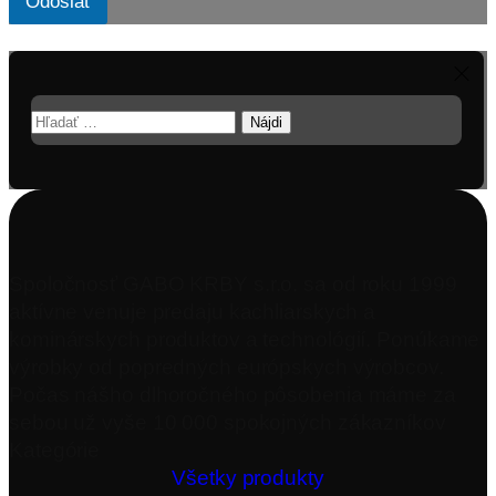
Odoslať
Hľadať:
Spoločnosť GABO KRBY s.r.o. sa od roku 1999
aktívne venuje predaju kachliarskych a
kominárskych produktov a technológií. Ponúkame
výrobky od popredných európskych výrobcov.
Počas nášho dlhoročného pôsobenia máme za
sebou už vyše 10 000 spokojných zákazníkov
Kategórie
Všetky produkty