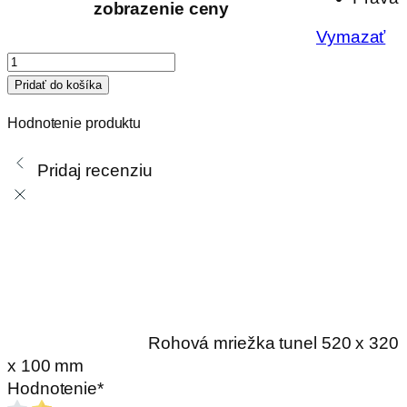
zobrazenie ceny
Vymazať
množstvo
Rohová
Pridať do košíka
mriežka
Hodnotenie produktu
tunel
520
Pridaj recenziu
x
320
x
100
mm
Rohová mriežka tunel 520 x 320
x 100 mm
Hodnotenie
*