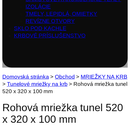
IZOLÁCIE
TMELY, LEPIDLÁ, OMIETKY
REVÍZNE OTVORY
SKLO POD KACHLE
KRBOVÉ PRÍSLUŠENSTVO
Domovská stránka
>
Obchod
>
MRIEŽKY NA KRB
>
Tunelové mriežky na krb
>
Rohová mriežka tunel
520 x 320 x 100 mm
Rohová mriežka tunel 520
x 320 x 100 mm