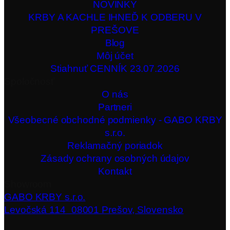
NOVINKY
KRBY A KACHLE IHNEĎ K ODBERU V
PREŠOVE
Blog
Môj účet
Stiahnuť CENNÍK 23.07.2026
Spoločnosť
O nás
Partneri
Všeobecné obchodné podmienky - GABO KRBY
s.r.o.
Reklamačný poriadok
Zásady ochrany osobných údajov
Kontakt
Showroom
GABO KRBY s.r.o.
Levočská 114 08001 Prešov, Slovensko