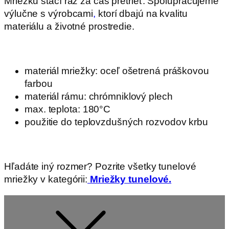
Mriežku stačí raz za čas pretrieť. Spolupracujeme
výlučne s výrobcami
,
ktorí dbajú na kvalitu
materiálu a životné prostredie.
materiál mriežky: oceľ ošetrená práškovou
farbou
materiál rámu: chrómniklový plech
max. teplota: 180°C
použitie do teplovzdušných rozvodov krbu
Hľadáte iný rozmer? Pozrite všetky tunelové
mriežky v kategórii:
Mriežky tunelové.