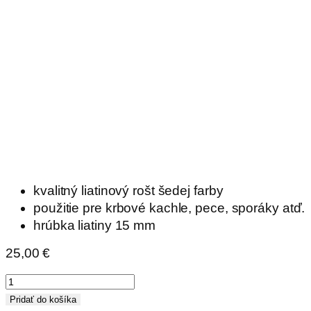
kvalitný liatinový rošt šedej farby
použitie pre krbové kachle, pece, sporáky atď.
hrúbka liatiny 15 mm
25,00
€
množstvo
Rošt
Pridať do košíka