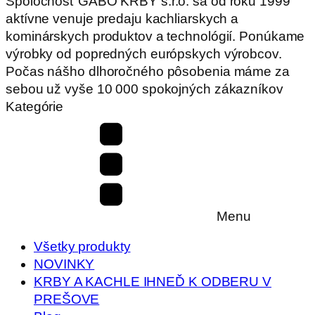
Spoločnosť GABO KRBY s.r.o. sa od roku 1999
aktívne venuje predaju kachliarskych a
kominárskych produktov a technológií. Ponúkame
výrobky od popredných európskych výrobcov.
Počas nášho dlhoročného pôsobenia máme za
sebou už vyše 10 000 spokojných zákazníkov
Kategórie
Menu
Všetky produkty
NOVINKY
KRBY A KACHLE IHNEĎ K ODBERU V
PREŠOVE