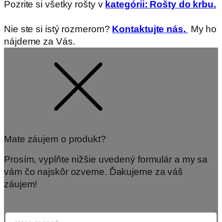
Pozrite si všetky rošty v
kategórii: Rošty do krbu.
Nie ste si istý rozmerom?
Kontaktujte nás.
My ho
nájdeme za Vás.
Mate záujem o produkt?
Prosím, vyplňte nižšie uvedený formulár a my sa
vám čo najskôr ozveme. Ďakujeme za váš
záujem!