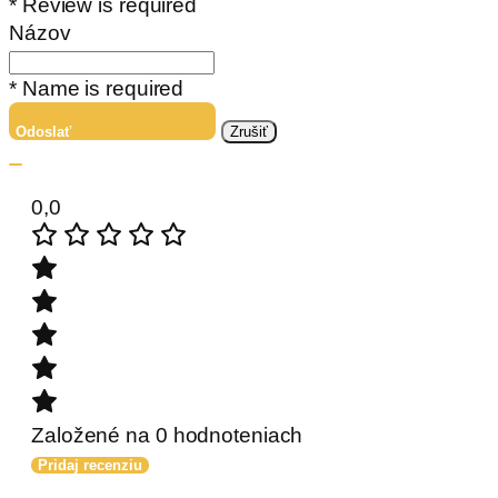
* Review is required
Názov
* Name is required
Odoslať
Zrušiť
0,0
Založené na 0 hodnoteniach
Pridaj recenziu