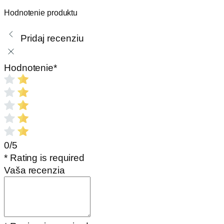
do
Hodnotenie produktu
krbu
240x170
Pridaj recenziu
x
15
mm
Hodnotenie
*
0/5
* Rating is required
Vaša recenzia