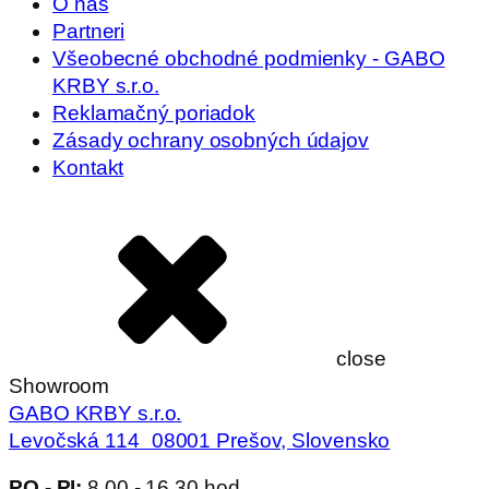
O nás
Partneri
Všeobecné obchodné podmienky - GABO
KRBY s.r.o.
Reklamačný poriadok
Zásady ochrany osobných údajov
Kontakt
close
Showroom
GABO KRBY s.r.o.
Levočská 114 08001 Prešov, Slovensko
PO - PI:
8.00 - 16.30 hod.