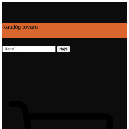
Katalóg tovaru
Hľadať:
0
0,00
€
0 položiek