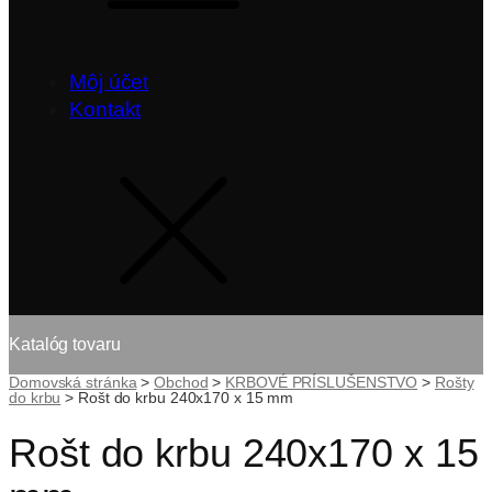
Môj účet
Kontakt
Katalóg tovaru
Domovská stránka
>
Obchod
>
KRBOVÉ PRÍSLUŠENSTVO
>
Rošty
do krbu
>
Rošt do krbu 240x170 x 15 mm
Rošt do krbu 240x170 x 15