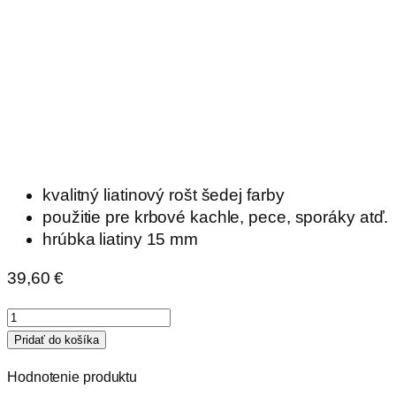
kvalitný liatinový rošt šedej farby
použitie pre krbové kachle, pece, sporáky atď.
hrúbka liatiny 15 mm
39,60
€
množstvo
Rošt
Pridať do košíka
do
Hodnotenie produktu
krbu