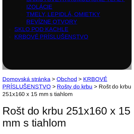
IZOLÁCIE
TMELY, LEPIDLÁ, OMIETKY
REVÍZNE OTVORY
SKLO POD KACHLE
KRBOVÉ PRÍSLUŠENSTVO
Domovská stránka
>
Obchod
>
KRBOVÉ
PRÍSLUŠENSTVO
>
Rošty do krbu
>
Rošt do krbu
251x160 x 15 mm s tiahlom
Rošt do krbu 251x160 x 15
mm s tiahlom