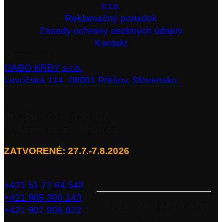
s.r.o.
Reklamačný poriadok
Zásady ochrany osobných údajov
Kontakt
Showroom
GABO KRBY s.r.o.
Levočská 114 08001 Prešov, Slovensko
PO - PI:
8.00 - 16.30 hod.
Iný termín po tel. dohovore
ZATVORENÉ: 27.7.-7.8.2026
+421 51 77 64 542
+421 905 300 143
©
2026
GABO KRBY s.r.o..
+421 907 906 822