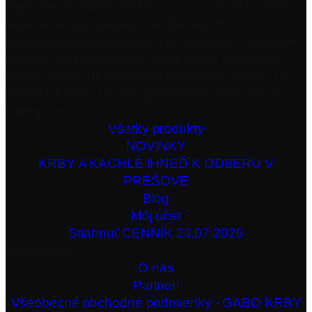
Spoločnosť GABO KRBY s.r.o. sa od roku 1999
aktívne venuje predaju kachliarskych a
kominárskych produktov a technológií. Ponúkame
výrobky od popredných európskych výrobcov.
Počas nášho dlhoročného pôsobenia máme za
sebou už vyše 10 000 spokojných zákazníkov
Kategórie
Všetky produkty
NOVINKY
KRBY A KACHLE IHNEĎ K ODBERU V
PREŠOVE
Blog
Môj účet
Stiahnuť CENNÍK 23.07.2026
Spoločnosť
O nás
Partneri
Všeobecné obchodné podmienky - GABO KRBY