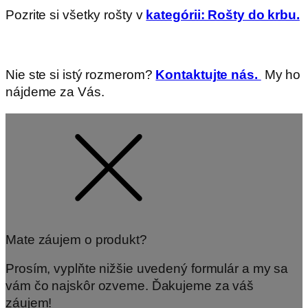
Pozrite si všetky rošty v
kategórii: Rošty do krbu.
Nie ste si istý rozmerom?
Kontaktujte nás.
My ho
nájdeme za Vás.
Mate záujem o produkt?
Prosím, vyplňte nižšie uvedený formulár a my sa
vám čo najskôr ozveme. Ďakujeme za váš
záujem!