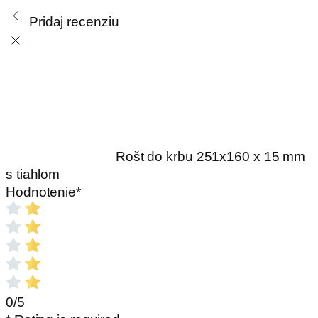
251x160
Pridaj recenziu
x
15
mm
s
tiahlom
Rošt do krbu 251x160 x 15 mm
s tiahlom
Hodnotenie
*
0/5