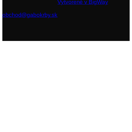
Vytvorené v BigWay
obchod@gabokrby.sk