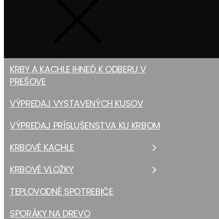
KRBY A KACHLE IHNEĎ K ODBERU V
PREŠOVE
VÝPREDAJ VYSTAVENÝCH KUSOV
VÝPREDAJ PRÍSLUŠENSTVA KU KRBOM
KRBOVÉ KACHLE
KRBOVÉ VLOŽKY
TEPLOVODNÉ SPOTREBIČE
SPORÁKY NA DREVO