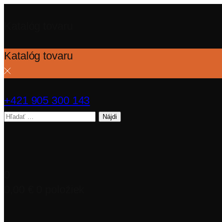
Katalóg tovaru
Katalóg tovaru
+421 905 300 143
Hľadať:
0
0,00
€
0 položiek