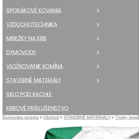
SPORÁKOVÉ KOVANIA
VZDUCHOTECHNIKA
MRIEŽKY NA KRB
DYMOVODY
VLOŽKOVANIE KOMÍNA
STAVEBNÉ MATERIÁLY
SKLO POD KACHLE
KRBOVÉ PRÍSLUŠENSTVO
Domovská stránka
>
Obchod
>
STAVEBNÉ MATERIÁLY
>
Tmely, lepid