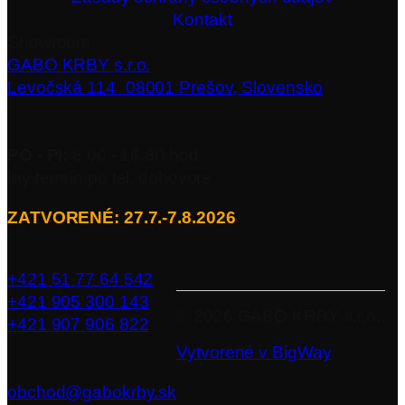
Kontakt
Showroom
GABO KRBY s.r.o.
Levočská 114 08001 Prešov, Slovensko
PO - PI:
8.00 - 16.30 hod.
Iný termín po tel. dohovore
ZATVORENÉ: 27.7.-7.8.2026
+421 51 77 64 542
+421 905 300 143
©
2026
GABO KRBY s.r.o..
+421 907 906 822
Vytvorené v BigWay
obchod@gabokrby.sk