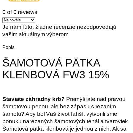
0 of 0 reviews
Je nám ľúto, žiadne recenzie nezodpovedajú
vašim aktuálnym výberom
Popis
ŠAMOTOVÁ PÄTKA
KLENBOVÁ FW3 15%
Staviate záhradný krb?
Premýšľate nad pravou
šamotovou pecou, ale bez zápasu s rezaním
šamotu? Aby bol Váš život ľahší, vytvorili sme
ponuku narezaných šamotových tehál a tvaroviek.
Šamotová pätka klenbová je jednou z nich. Ak sa