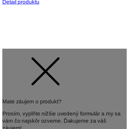
Detail produktu
Mate záujem o produkt?
Prosím, vyplňte nižšie uvedený formulár a my sa
vám čo najskôr ozveme. Ďakujeme za váš
záujem!