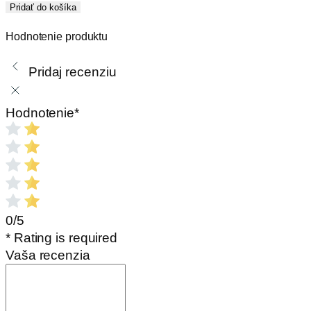
Šamotová
Pridať do košíka
pätka
Hodnotenie produktu
klenbová
FW3
Pridaj recenziu
15%
Hodnotenie
*
0/5
* Rating is required
Vaša recenzia