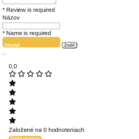
* Review is required
Názov
* Name is required
Odoslať
Zrušiť
0,0
Založené na 0 hodnoteniach
Pridaj recenziu