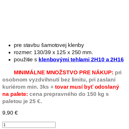
pre stavbu šamotovej klenby
rozmer: 130/39 x 125 x 250 mm.
použitie s
klenbovými tehlami 2H10 a 2H16
MINIMÁLNE MNOŽSTVO PRE NÁKUP:
pri
osobnom vyzdvihnutí bez limitu, pri zaslaní
kuriérom min. 3ks +
tovar musí byť odoslaný
na palete:
cena prepravného do 150 kg s
paletou je 25 €.
9,90
€
množstvo