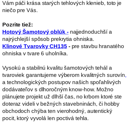
Vám páči krása starých tehlových klenieb, toto je
niečo pre Vás.
Pozrite tiež:
Hotový Šamotový oblúk -
najjednoduchší a
najrýchlejší spôsob prekrytia ohniska.
Klinové Tvarovky CH135
-
pre stavbu hranatého
ohniska v tvare 6 uholníka.
Vysokú a stabilnú kvalitu šamotových tehál a
tvaroviek garantujeme výberom kvalitných surovín
,
a technologických postupov našich spoľahlivých
dodávateľov s dlhoročným know-how. Možno
plánujete projekt už dlhší čas, no krbom ktoré ste
doteraz videli v bežných stavebninách, či hobby
obchodoch chýba ten vierohodný, autentický
pocit, ktorý vyvolá len poctivá tehla.