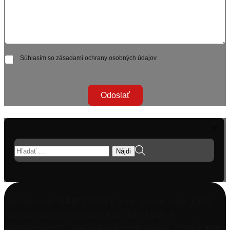
Súhlasím so zásadami ochrany osobných údajov
Odoslať
Hľadať:
Spoločnosť GABO KRBY s.r.o. sa od roku 1999
aktívne venuje predaju kachliarskych a
kominárskych produktov a technológií. Ponúkame