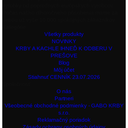
výrobky od popredných európskych výrobcov.
Počas nášho dlhoročného pôsobenia máme za
sebou už vyše 10 000 spokojných zákazníkov
Kategórie
Všetky produkty
NOVINKY
KRBY A KACHLE IHNEĎ K ODBERU V
PREŠOVE
Blog
Môj účet
Stiahnuť CENNÍK 23.07.2026
Spoločnosť
O nás
Partneri
Všeobecné obchodné podmienky - GABO KRBY
s.r.o.
Reklamačný poriadok
Zásady ochrany osobných údajov