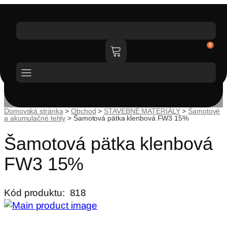
0
Katalóg tovaru
Domovská stránka
>
Obchod
>
STAVEBNÉ MATERIÁLY
>
Šamotové
a akumulačné tehly
>
Šamotová pätka klenbová FW3 15%
Šamotová pätka klenbová
FW3 15%
Kód produktu:
818