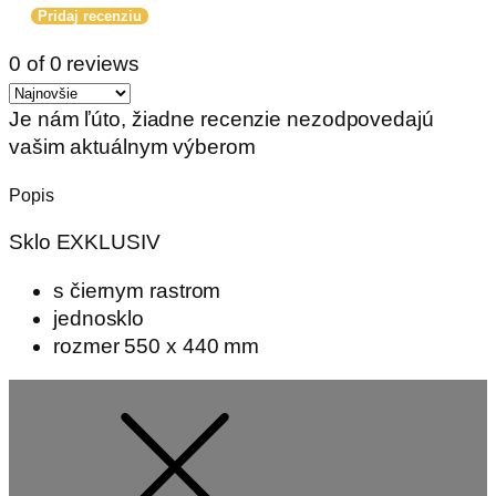
Pridaj recenziu
0 of 0 reviews
Je nám ľúto, žiadne recenzie nezodpovedajú
vašim aktuálnym výberom
Popis
Sklo EXKLUSIV
s čiernym rastrom
jednosklo
rozmer 550 x 440 mm