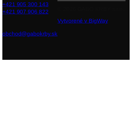
+421 905 300 143
©
2026
GABO KRBY s.r.o..
+421 907 906 822
Vytvorené v BigWay
obchod@gabokrby.sk