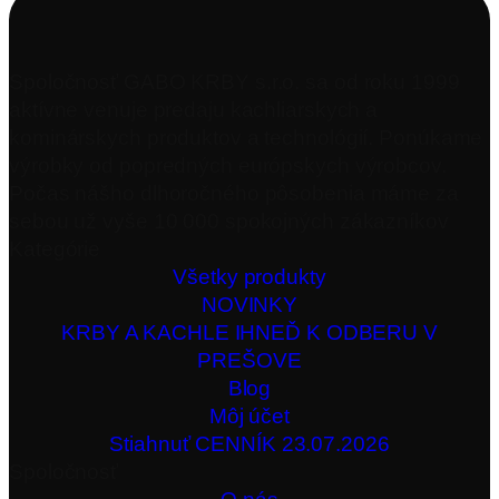
Spoločnosť GABO KRBY s.r.o. sa od roku 1999
aktívne venuje predaju kachliarskych a
kominárskych produktov a technológií. Ponúkame
výrobky od popredných európskych výrobcov.
Počas nášho dlhoročného pôsobenia máme za
sebou už vyše 10 000 spokojných zákazníkov
Kategórie
Všetky produkty
NOVINKY
KRBY A KACHLE IHNEĎ K ODBERU V
PREŠOVE
Blog
Môj účet
Stiahnuť CENNÍK 23.07.2026
Spoločnosť