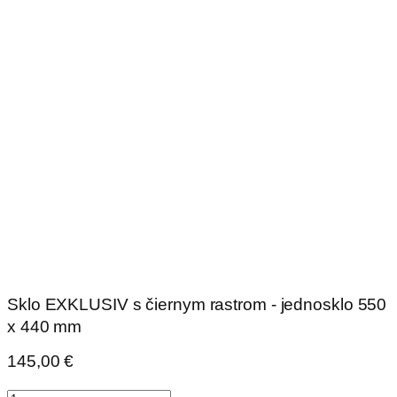
Sklo EXKLUSIV s čiernym rastrom - jednosklo 550
x 440 mm
145,00
€
množstvo