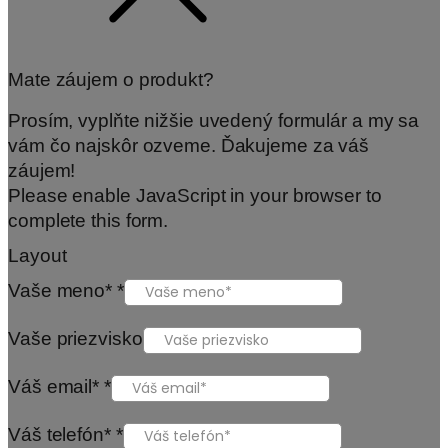
Mate záujem o produkt?
Prosím, vyplňte nižšie uvedený formulár a my sa
vám čo najskôr ozveme. Ďakujeme za váš
záujem!
Please enable JavaScript in your browser to
complete this form.
Layout
Vaše meno*
*
Vaše priezvisko
Váš email*
*
Váš telefón*
*