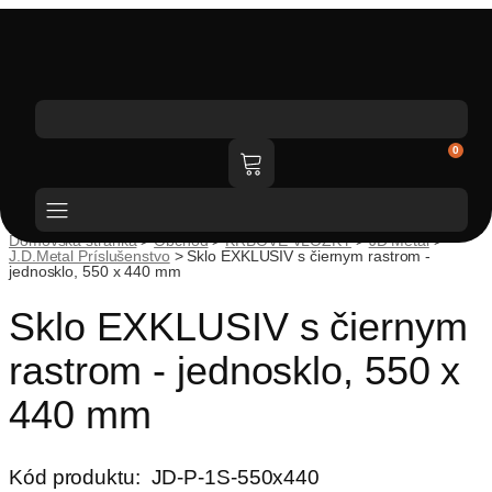
Katalóg tovaru
0
Domovská stránka
>
Obchod
>
KRBOVÉ VLOŽKY
>
JD Metal
>
J.D.Metal Príslušenstvo
>
Sklo EXKLUSIV s čiernym rastrom -
jednosklo, 550 x 440 mm
Sklo EXKLUSIV s čiernym
rastrom - jednosklo, 550 x
440 mm
Kód produktu:
JD-P-1S-550x440