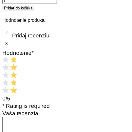
Sklo
Pridať do košíka
EXKLUSIV
Hodnotenie produktu
s
čiernym
Pridaj recenziu
rastrom
-
jednosklo,
Hodnotenie
*
550
x
440
mm
0/5
* Rating is required
Vaša recenzia