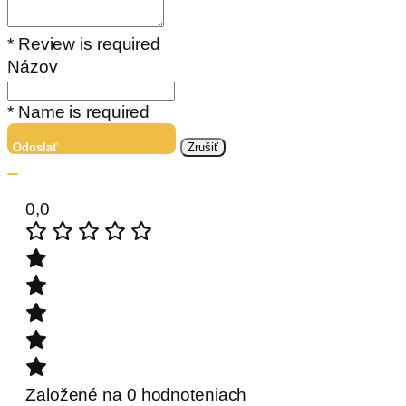
* Review is required
Názov
* Name is required
Odoslať
Zrušiť
0,0
Založené na 0 hodnoteniach