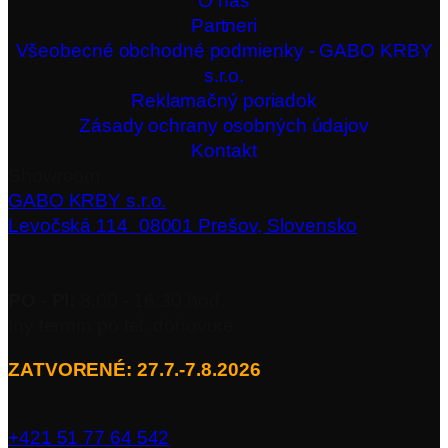
O nás
Partneri
Všeobecné obchodné podmienky - GABO KRBY
s.r.o.
Reklamačný poriadok
Zásady ochrany osobných údajov
Kontakt
Showroom
GABO KRBY s.r.o.
Levočská 114 08001 Prešov, Slovensko
PO - PI:
8.00 - 16.30 hod.
Iný termín po tel. dohovore
ZATVORENÉ: 27.7.-7.8.2026
+421 51 77 64 542