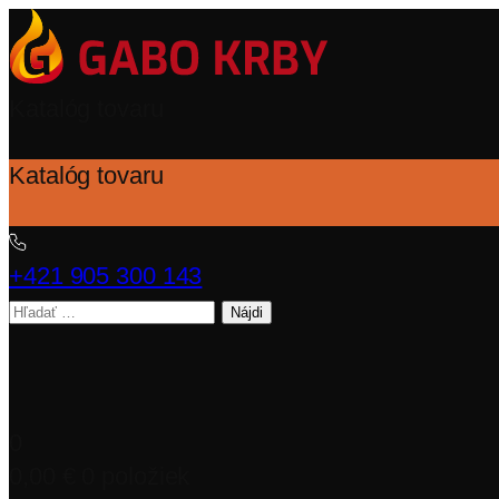
Katalóg tovaru
Katalóg tovaru
+421 905 300 143
Hľadať:
0
0,00
€
0 položiek