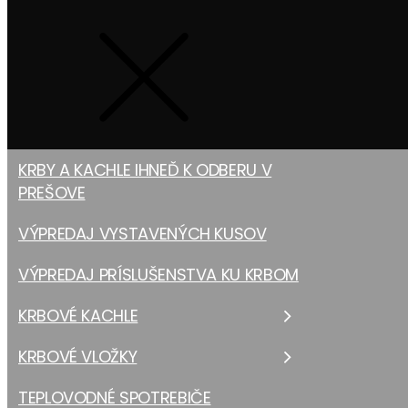
KRBY A KACHLE IHNEĎ K ODBERU V
PREŠOVE
VÝPREDAJ VYSTAVENÝCH KUSOV
VÝPREDAJ PRÍSLUŠENSTVA KU KRBOM
KRBOVÉ KACHLE
KRBOVÉ VLOŽKY
TEPLOVODNÉ SPOTREBIČE