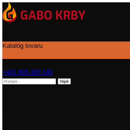
Katalóg tovaru
Katalóg tovaru
+421 905 300 143
Hľadať:
0
0,00
€
0 položiek