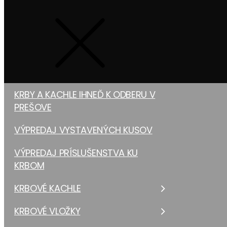
KRBY A KACHLE IHNEĎ K ODBERU V
PREŠOVE
VÝPREDAJ VYSTAVENÝCH KUSOV
VÝPREDAJ PRÍSLUŠENSTVA KU
KRBOM
KRBOVÉ KACHLE
KRBOVÉ VLOŽKY