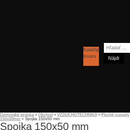
Hľadať:
Katalóg
tovaru
Domovská stránka
>
Obchod
>
VZDUCHOTECHNIKA
>
Ploché rozvody
150x50mm
>
Spojka 150x50 mm
Spojka 150x50 mm