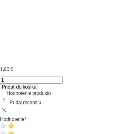
1,90
€
množstvo
Spojka
Pridať do košíka
150x50
Hodnotenie produktu
mm
Pridaj recenziu
Hodnotenie
*