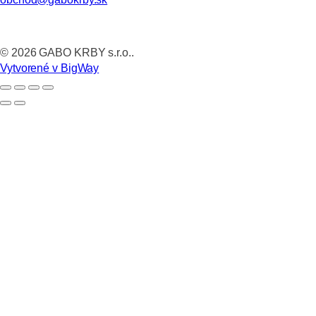
©
2026
GABO KRBY s.r.o..
Vytvorené v BigWay