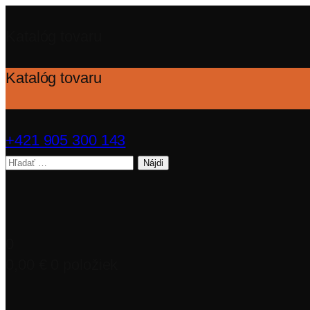
Katalóg tovaru
Katalóg tovaru
+421 905 300 143
Hľadať:
0
0,00
€
0 položiek