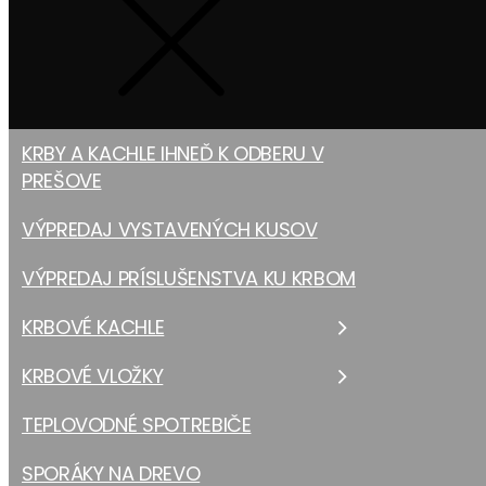
KRBY A KACHLE IHNEĎ K ODBERU V
PREŠOVE
VÝPREDAJ VYSTAVENÝCH KUSOV
VÝPREDAJ PRÍSLUŠENSTVA KU KRBOM
KRBOVÉ KACHLE
KRBOVÉ VLOŽKY
TEPLOVODNÉ SPOTREBIČE
SPORÁKY NA DREVO