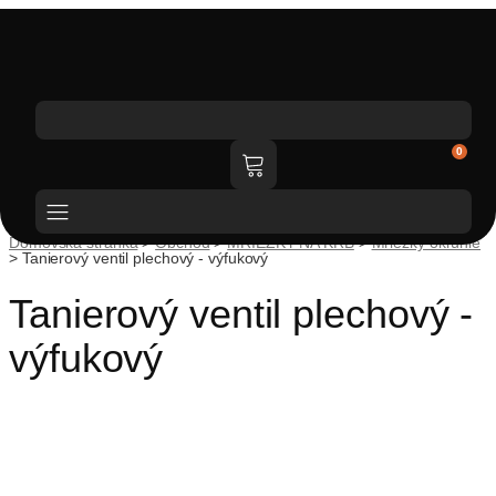
Katalóg tovaru
0
Domovská stránka
>
Obchod
>
MRIEŽKY NA KRB
>
Mriežky okrúhle
>
Tanierový ventil plechový - výfukový
Tanierový ventil plechový -
výfukový