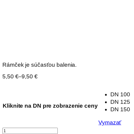
Rámček je súčasťou balenia.
Price
5,50
€
–
9,50
€
range:
5,50 €
through
DN 100
9,50 €
DN 125
Kliknite na DN pre zobrazenie ceny
DN 150
Vymazať
množstvo