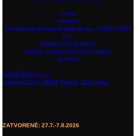
Spoločnosť
O nás
Partneri
Všeobecné obchodné podmienky - GABO KRBY
s.r.o.
Reklamačný poriadok
Zásady ochrany osobných údajov
Kontakt
Showroom
GABO KRBY s.r.o.
Levočská 114 08001 Prešov, Slovensko
PO - PI:
8.00 - 16.30 hod.
Iný termín po tel. dohovore
ZATVORENÉ: 27.7.-7.8.2026