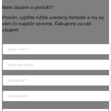
Mate záujem o produkt?
Prosím, vyplňte nižšie uvedený formulár a my sa
vám čo najskôr ozveme. Ďakujeme za váš
záujem!