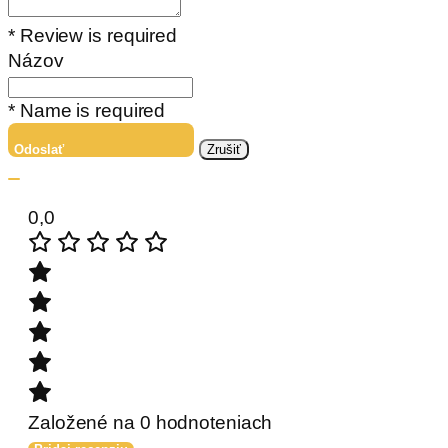
* Review is required
Názov
* Name is required
Odoslať
Zrušiť
0,0
Založené na 0 hodnoteniach