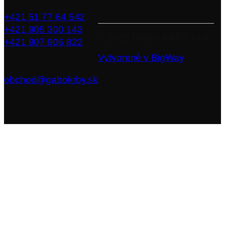
+421 51 77 64 542
+421 905 300 143
©
2026
GABO KRBY s.r.o..
+421 907 906 822
Vytvorené v BigWay
obchod@gabokrby.sk