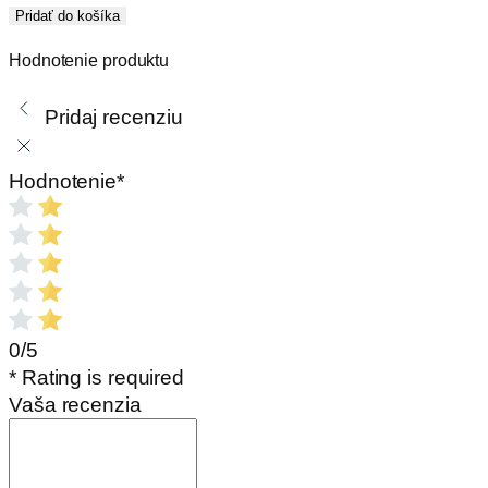
Tanierový
Pridať do košíka
ventil
Hodnotenie produktu
plechový
-
Pridaj recenziu
výfukový
Hodnotenie
*
0/5
* Rating is required
Vaša recenzia