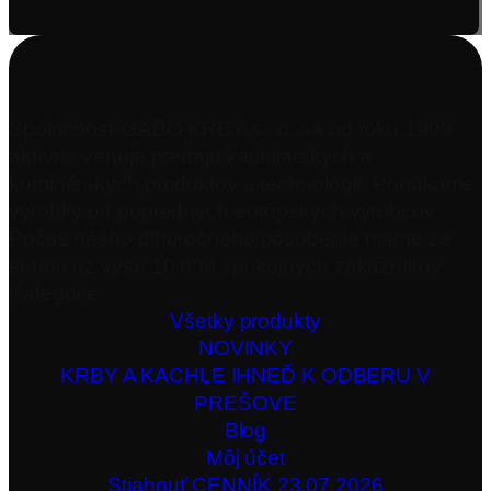
Spoločnosť GABO KRBY s.r.o. sa od roku 1999
aktívne venuje predaju kachliarskych a
kominárskych produktov a technológií. Ponúkame
výrobky od popredných európskych výrobcov.
Počas nášho dlhoročného pôsobenia máme za
sebou už vyše 10 000 spokojných zákazníkov
Kategórie
Všetky produkty
NOVINKY
KRBY A KACHLE IHNEĎ K ODBERU V
PREŠOVE
Blog
Môj účet
Stiahnuť CENNÍK 23.07.2026