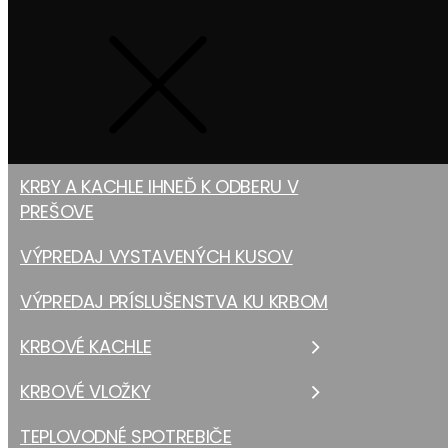
KRBY A KACHLE IHNEĎ K ODBERU V
PREŠOVE
VÝPREDAJ VYSTAVENÝCH KUSOV
VÝPREDAJ PRÍSLUŠENSTVA KU KRBOM
KRBOVÉ KACHLE
KRBOVÉ VLOŽKY
TEPLOVODNÉ SPOTREBIČE