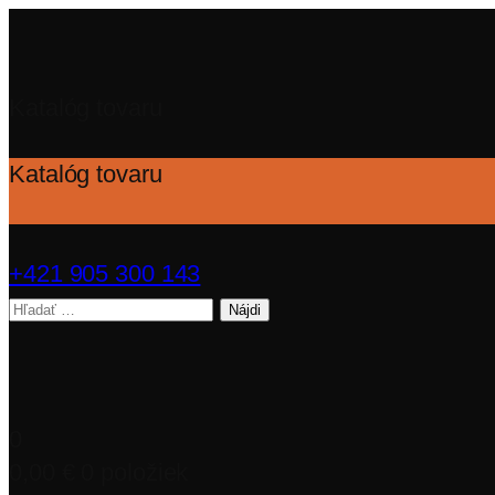
Katalóg tovaru
Katalóg tovaru
+421 905 300 143
Hľadať:
0
0,00
€
0 položiek