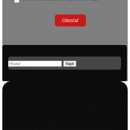
Odoslať
Hľadať:
Spoločnosť GABO KRBY s.r.o. sa od roku 1999
aktívne venuje predaju kachliarskych a
kominárskych produktov a technológií. Ponúkame
výrobky od popredných európskych výrobcov.
Počas nášho dlhoročného pôsobenia máme za
sebou už vyše 10 000 spokojných zákazníkov