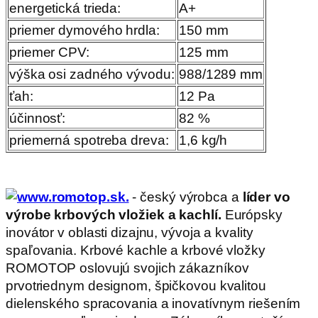
energetická trieda:
A+
priemer dymového hrdla:
150 mm
priemer CPV:
125 mm
výška osi zadného vývodu:
988/1289 mm
ťah:
12 Pa
účinnosť:
82 %
priemerná spotreba dreva:
1,6 kg/h
- český výrobca a
líder vo
výrobe krbových vložiek a kachlí.
Európsky
inovátor v oblasti dizajnu, vývoja a kvality
spaľovania. Krbové kachle a krbové vložky
ROMOTOP oslovujú svojich zákazníkov
prvotriednym designom, špičkovou kvalitou
dielenského spracovania a inovatívnym riešením