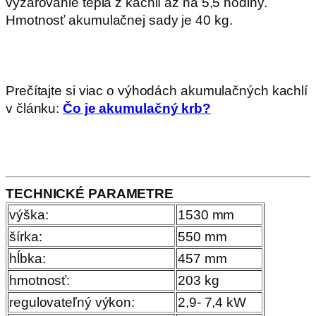
vyžarovanie tepla z kachlí až na 5,5 hodiny.
Hmotnosť akumulačnej sady je 40 kg.
Prečítajte si viac o výhodách akumulačných kachlí
v článku:
Čo je akumulačný krb?
TECHNICKÉ PARAMETRE
výška:
1530 mm
šírka:
550 mm
hĺbka:
457 mm
hmotnosť:
203 kg
regulovateľný výkon:
2,9- 7,4 kW