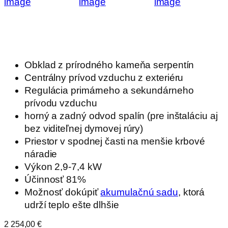
Obklad z prírodného kameňa serpentín
Centrálny prívod vzduchu z exteriéru
Regulácia primárneho a sekundárneho
prívodu vzduchu
horný a zadný odvod spalín (pre inštaláciu aj
bez viditeľnej dymovej rúry)
Priestor v spodnej časti na menšie krbové
náradie
Výkon 2,9-7,4 kW
Účinnosť 81%
Možnosť dokúpiť
akumulačnú sadu
, ktorá
udrží teplo ešte dlhšie
2 254,00
€