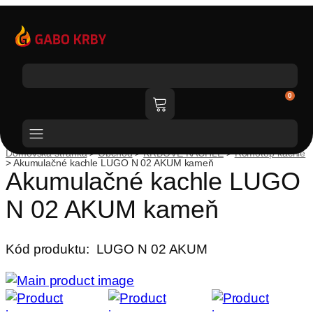
Katalóg tovaru
0
Domovská stránka
>
Obchod
>
KRBOVÉ KACHLE
>
Romotop kachle
>
Akumulačné kachle LUGO N 02 AKUM kameň
Akumulačné kachle LUGO
N 02 AKUM kameň
Kód produktu:
LUGO N 02 AKUM