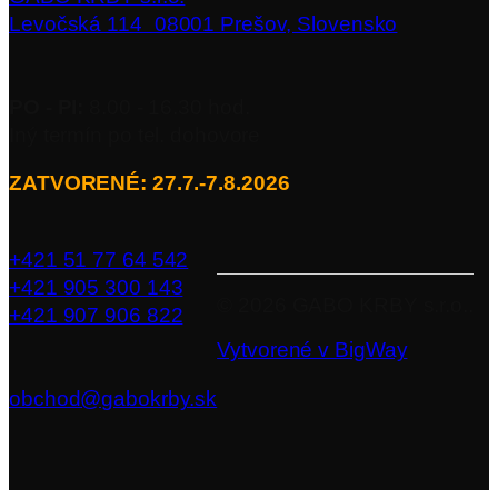
Levočská 114 08001 Prešov, Slovensko
PO - PI:
8.00 - 16.30 hod.
Iný termín po tel. dohovore
ZATVORENÉ: 27.7.-7.8.2026
+421 51 77 64 542
+421 905 300 143
©
2026
GABO KRBY s.r.o..
+421 907 906 822
Vytvorené v BigWay
obchod@gabokrby.sk