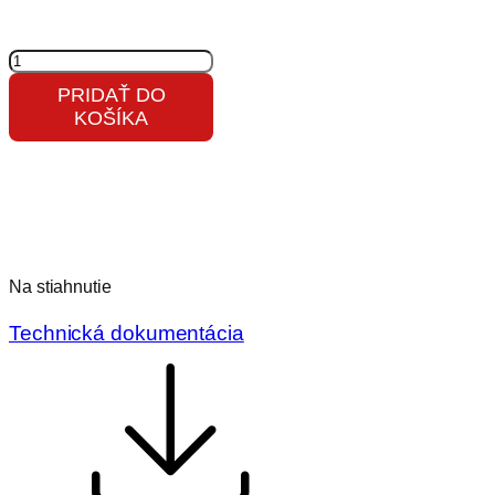
množstvo
Akumulačné
PRIDAŤ DO
kachle
KOŠÍKA
LUGO
N
02
AKUM
kameň
Na stiahnutie
Technická dokumentácia