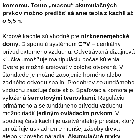
komorou. Touto „masou“ akumulačných
prvkov možno predĺžiť sálanie tepla z kachlí až
o 5,5 h.
Krbové kachle sú vhodné pre
nízkoenergetické
domy
. Disponujú systémom
CPV
– centrálny
prívod externého vzduchu. Odvetrávaná dizajnová
kľučka umožňuje manipuláciu počas kúrenia.
Dvere je možné aretovať v polohe otvorené. V
štandarde je možné zapojenie horného alebo
zadného odvodu spalín. Predohrev sekundárneho
vzduchu zaisťuje čisté sklo. Spaľovacia komora je
vyložená
šamotovými tvarovkami
. Reguláciu
primárneho a sekundárneho prívodu vzduchu
možno riadiť
jediným ovládacím prvkom
. V
spodnej časti kachlí je uzatvárateľný priestor, ktorý
umožňuje uskladnenie menšej zásoby dreva
alebo krbového náradia.
Akumulačné prvky