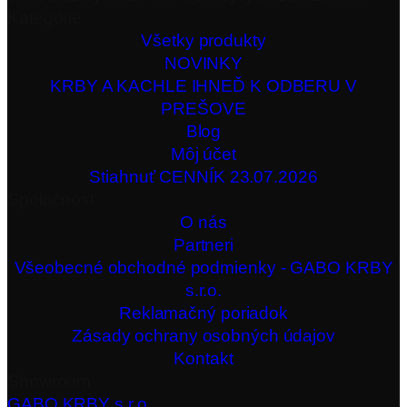
Kategórie
Všetky produkty
NOVINKY
KRBY A KACHLE IHNEĎ K ODBERU V
PREŠOVE
Blog
Môj účet
Stiahnuť CENNÍK 23.07.2026
Spoločnosť
O nás
Partneri
Všeobecné obchodné podmienky - GABO KRBY
s.r.o.
Reklamačný poriadok
Zásady ochrany osobných údajov
Kontakt
Showroom
GABO KRBY s.r.o.