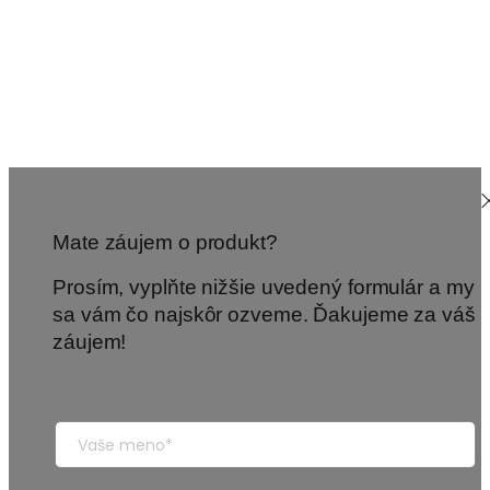
Mate záujem o produkt?
Prosím, vyplňte nižšie uvedený formulár a my
sa vám čo najskôr ozveme. Ďakujeme za váš
záujem!