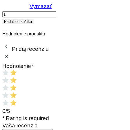
Vymazať
množstvo
Kefa
Pridať do košíka
na
Hodnotenie produktu
čistenie
nerezového
Pridaj recenziu
komína,
silónová
Hodnotenie
*
0/5
* Rating is required
Vaša recenzia