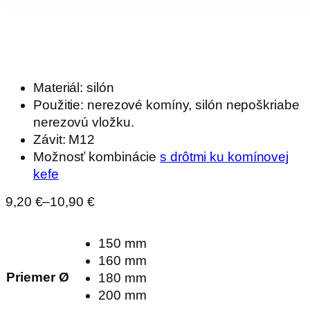
Materiál: silón
Použitie: nerezové komíny, silón nepoškriabe
nerezovú vložku.
Závit: M12
Možnosť kombinácie
s drôtmi ku komínovej
kefe
Price
9,20
€
–
10,90
€
range:
9,20 €
through
150 mm
10,90 €
160 mm
Priemer Ø
180 mm
200 mm