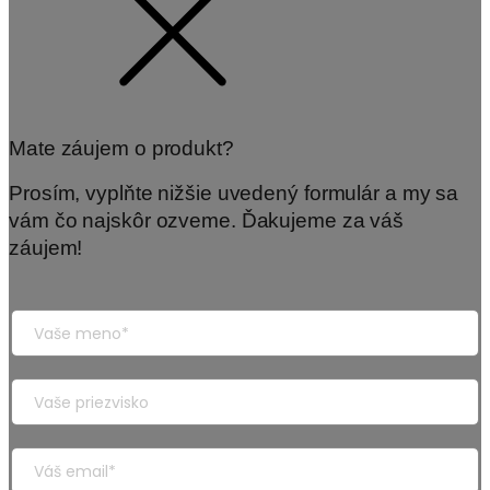
Mate záujem o produkt?
Prosím, vyplňte nižšie uvedený formulár a my sa
vám čo najskôr ozveme. Ďakujeme za váš
záujem!