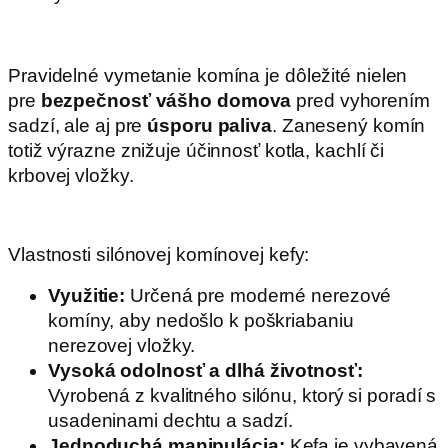
.
Pravidelné vymetanie komína je dôležité nielen
pre
bezpečnosť vášho domova
pred vyhorením
sadzí, ale aj pre
úsporu paliva
. Zanesený komín
totiž výrazne znižuje účinnosť kotla, kachlí či
krbovej vložky.
.
Vlastnosti silónovej komínovej kefy:
Využitie:
Určená pre moderné nerezové
komíny, aby nedošlo k poškriabaniu
nerezovej vložky.
Vysoká odolnosť a dlhá životnosť:
Vyrobená z kvalitného silónu, ktorý si poradí s
usadeninami dechtu a sadzí.
Jednoduchá manipulácia:
Kefa je vybavená