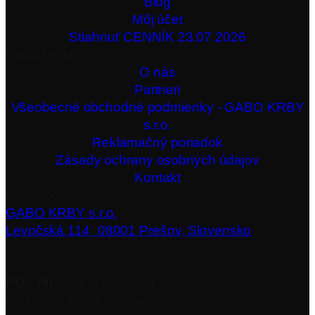
Blog
Môj účet
Stiahnuť CENNÍK 23.07.2026
Spoločnosť
O nás
Partneri
Všeobecné obchodné podmienky - GABO KRBY
s.r.o.
Reklamačný poriadok
Zásady ochrany osobných údajov
Kontakt
Showroom
GABO KRBY s.r.o.
Levočská 114 08001 Prešov, Slovensko
PO - PI:
8.00 - 16.30 hod.
Iný termín po tel. dohovore