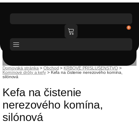
0
Katalóg tovaru
Domovská stránka
>
Obchod
>
KRBOVÉ PRÍSLUŠENSTVO
>
Komínové drôty a kefy
>
Kefa na čistenie nerezového komína,
silónová
Kefa na čistenie
nerezového komína,
silónová