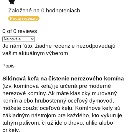
Založené na 0 hodnoteniach
Pridaj recenziu
0 of 0 reviews
Je nám ľúto, žiadne recenzie nezodpovedajú
vašim aktuálnym výberom
Popis
Silónová kefa na čistenie nerezového komína
(tzv. komínová kefa) je určená pre moderné
nerezové komíny. Ak máte klasický murovaný
komín alebo hrubostenný oceľový dymovod,
môžete použiť oceľovú kefu. Komínové kefy sú
základným nástrojom pre každého, kto vykuruje
tuhým palivom, či už ide o drevo, uhlie alebo
brikety.