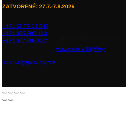
ZATVORENÉ: 27.7.-7.8.2026
+421 51 77 64 542
+421 905 300 143
©
2026
GABO KRBY s.r.o..
+421 907 906 822
Vytvorené v BigWay
obchod@gabokrby.sk