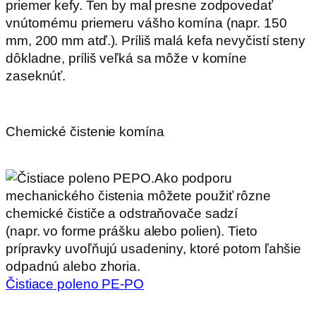
priemer kefy. Ten by mal presne zodpovedať
vnútornému priemeru vášho komína (napr. 150
mm, 200 mm atď.). Príliš malá kefa nevyčistí steny
dôkladne, príliš veľká sa môže v komíne
zaseknúť.
.
Chemické čistenie komína
Ako podporu
mechanického čistenia môžete použiť rôzne
chemické čističe a odstraňovače sadzí
(napr. vo forme prášku alebo polien). Tieto
prípravky uvoľňujú usadeniny, ktoré potom ľahšie
odpadnú alebo zhoria.
Čistiace poleno PE-PO