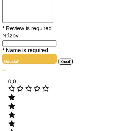
* Review is required
Názov
* Name is required
Odoslať
Zrušiť
0,0