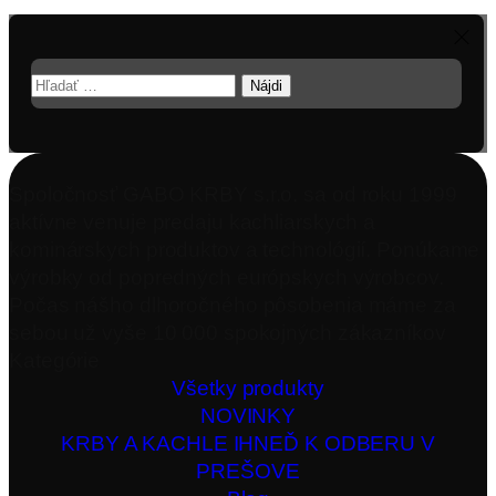
Hľadať:
Spoločnosť GABO KRBY s.r.o. sa od roku 1999
aktívne venuje predaju kachliarskych a
kominárskych produktov a technológií. Ponúkame
výrobky od popredných európskych výrobcov.
Počas nášho dlhoročného pôsobenia máme za
sebou už vyše 10 000 spokojných zákazníkov
Kategórie
Všetky produkty
NOVINKY
KRBY A KACHLE IHNEĎ K ODBERU V
PREŠOVE