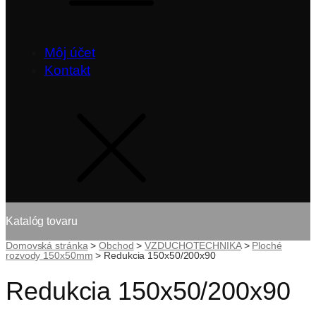
Môj účet
Kontakt
Katalóg tovaru
Domovská stránka
>
Obchod
>
VZDUCHOTECHNIKA
>
Ploché
rozvody 150x50mm
>
Redukcia 150x50/200x90
Redukcia 150x50/200x90