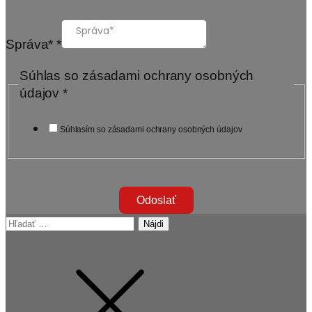
Správa*
*
Súhlas so zásadami ochrany osobných
údajov
*
Súhlasím so zásadami ochrany osobných údajov
Odoslať
Hľadať: