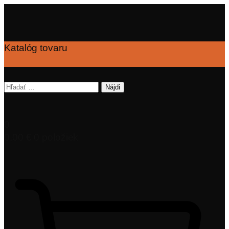
Katalóg tovaru
Hľadať:
0
0,00
€
0 položiek