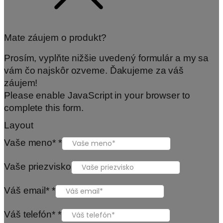
Mate záujem o produkt?
Prosím, vyplňte nižšie uvedený formulár a my sa
vám čo najskôr ozveme. Ďakujeme za váš
záujem!
Please enable JavaScript in your browser to
complete this form.
Layout
Vaše meno*
*
Vaše priezvisko
Váš email*
*
Váš telefón*
*