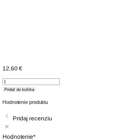
12,60
€
množstvo
Redukcia
Pridať do košíka
150x50/200x90
Hodnotenie produktu
Pridaj recenziu
Hodnotenie
*